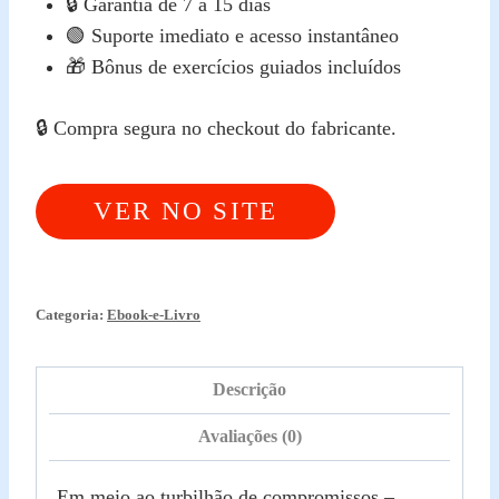
🔒 Garantia de 7 a 15 dias
🟢 Suporte imediato e acesso instantâneo
🎁 Bônus de exercícios guiados incluídos
🔒 Compra segura no checkout do fabricante.
VER NO SITE
OFICIAL
Categoria:
Ebook-e-Livro
Descrição
Avaliações (0)
Em meio ao turbilhão de compromissos –