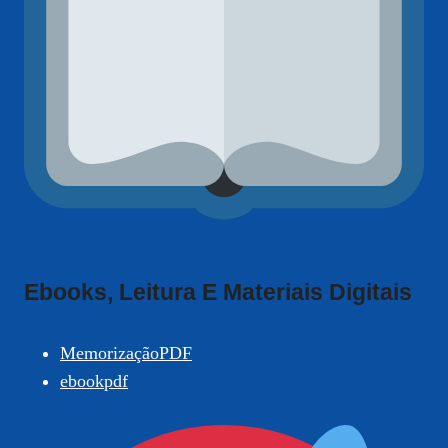
Ebooks, Leitura E Materiais Digitais
MemorizaçãoPDF
ebookpdf