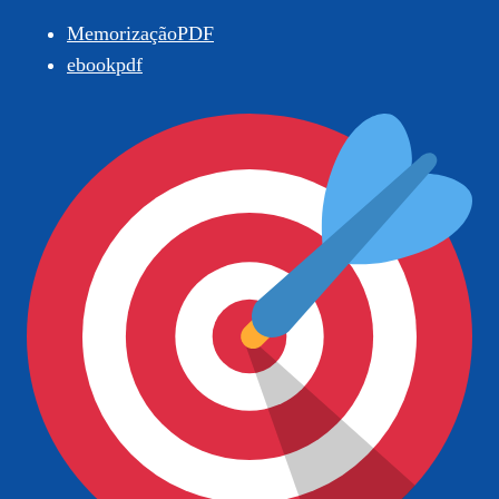
MemorizaçãoPDF
ebookpdf