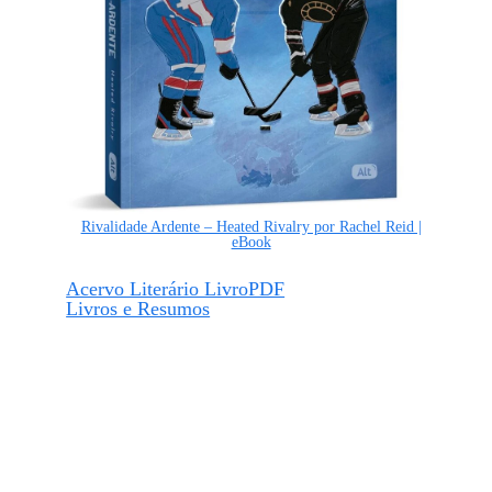
Rivalidade Ardente – Heated Rivalry por Rachel Reid |
eBook
Acervo Literário LivroPDF
Livros e Resumos