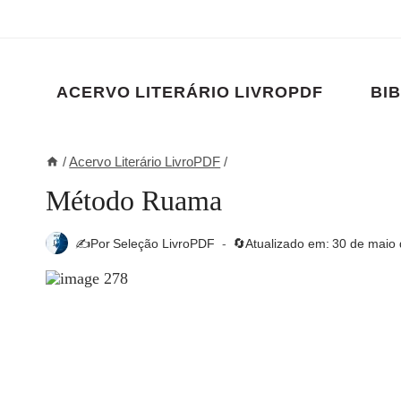
Pular
para
o
Conteúdo
ACERVO LITERÁRIO LIVROPDF
BIB
/
Acervo Literário LivroPDF
/
Método Ruama
✍️Por
Seleção LivroPDF
🔄Atualizado em:
30 de maio 