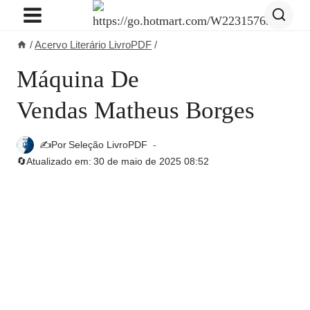
Pular
para
/
Acervo Literário LivroPDF
/
o
Conteúdo
Máquina De
Vendas Matheus Borges
✍️Por
Seleção LivroPDF
🔄Atualizado em:
30 de maio de 2025 08:52