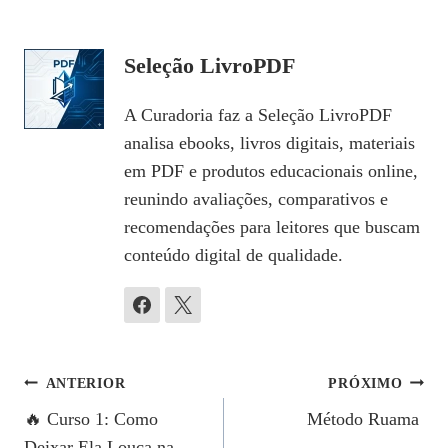
Seleção LivroPDF
A Curadoria faz a Seleção LivroPDF
analisa ebooks, livros digitais, materiais
em PDF e produtos educacionais online,
reunindo avaliações, comparativos e
recomendações para leitores que buscam
conteúdo digital de qualidade.
Navegação
ANTERIOR
PRÓXIMO
🔥 Curso 1: Como
Método Ruama
De
Deixar Ela Louca na