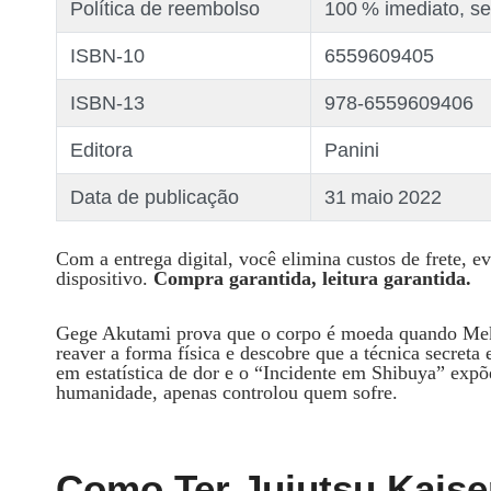
Política de reembolso
100 % imediato, se
ISBN‑10
6559609405
ISBN‑13
978‑6559609406
Editora
Panini
Data de publicação
31 maio 2022
Com a entrega digital, você elimina custos de frete, ev
dispositivo.
Compra garantida, leitura garantida.
Gege Akutami prova que o corpo é moeda quando Meka
reaver a forma física e descobre que a técnica secret
em estatística de dor e o “Incidente em Shibuya” expõe
humanidade, apenas controlou quem sofre.
Como Ter Jujutsu Kaise