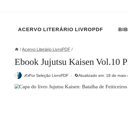
Pular
para
o
Conteúdo
ACERVO LITERÁRIO LIVROPDF
BIB
/
Acervo Literário LivroPDF
/
Ebook Jujutsu Kaisen Vol.10 
✍️Por
Seleção LivroPDF
🔄Atualizado em:
18 de maio 