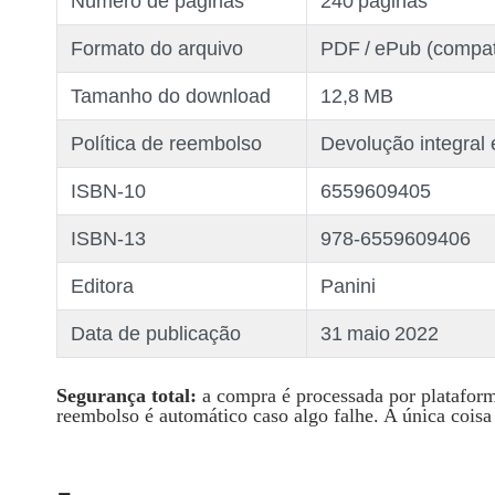
Número de páginas
240 páginas
Formato do arquivo
PDF / ePub (compat
Tamanho do download
12,8 MB
Política de reembolso
Devolução integral
ISBN‑10
6559609405
ISBN‑13
978‑6559609406
Editora
Panini
Data de publicação
31 maio 2022
Segurança total:
a compra é processada por plataforma
reembolso é automático caso algo falhe. A única cois