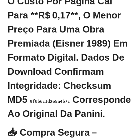
O Custo Por Página Cai
Para **R$ 0,17**, O Menor
Preço Para Uma Obra
Premiada (Eisner 1989) Em
Formato Digital. Dados De
Download Confirmam
Integridade: Checksum
MD5
Corresponde
9f8b6c1d2e5a4b7c
Ao Original Da Panini.
📥 Compra Segura –