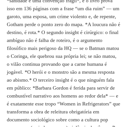
*sanidade é uma convenção frágil*, e o livro prova
isso em 136 páginas com a frase “um dia ruim” — um
garoto, uma esposa, um crime violento e, de repente,
Gotham perde o ponto zero do mapa. *A loucura não é
destino, é rota.* O segundo insight é cirúrgico: o final
ambíguo não é falha de roteiro, é o argumento
filosófico mais perigoso da HQ — se o Batman matou
o Coringa, ele quebrou sua própria lei; se não matou,
o vilão continua provando que a carne humana é
jogável. *O herói e o monstro são a mesma resposta
ao abismo.* O terceiro insight é o que ninguém fala
em público: *Barbara Gordon é ferida para servir de
combustível narrativo aos homens ao redor dela* — e
é exatamente esse tropo “Women in Refrigerators” que
transforma a obra de releitura obrigatória em
documento sociológico sobre como a cultura pop