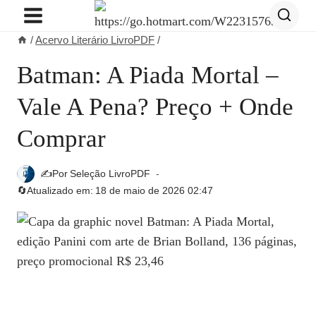
Pular
para
/
Acervo Literário LivroPDF
/
o
Conteúdo
Batman: A Piada Mortal –
Vale A Pena? Preço + Onde
Comprar
✍️Por
Seleção LivroPDF
🔄Atualizado em:
18 de maio de 2026 02:47