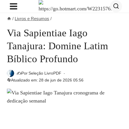
Pular
para
/
Livros e Resumos
/
o
Conteúdo
Via Sapientiae Iago
Tanajura: Domine Latim
Bíblico Profundo
✍️Por
Seleção LivroPDF
🔄Atualizado em:
28 de jun de 2026 05:56