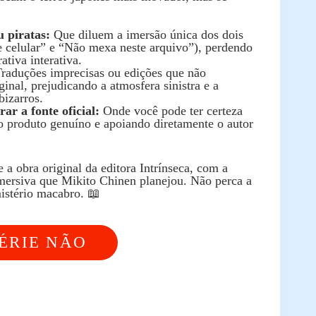
 piratas:
Que diluem a imersão única dos dois
e celular” e “Não mexa neste arquivo”), perdendo
ativa interativa.
raduções imprecisas ou edições que não
inal, prejudicando a atmosfera sinistra e a
bizarros.
ar a fonte oficial:
Onde você pode ter certeza
o produto genuíno e apoiando diretamente o autor
e a obra original da editora Intrínseca, com a
imersiva que Mikito Chinen planejou. Não perca a
istério macabro. 📖
ÉRIE NÃO
 📚