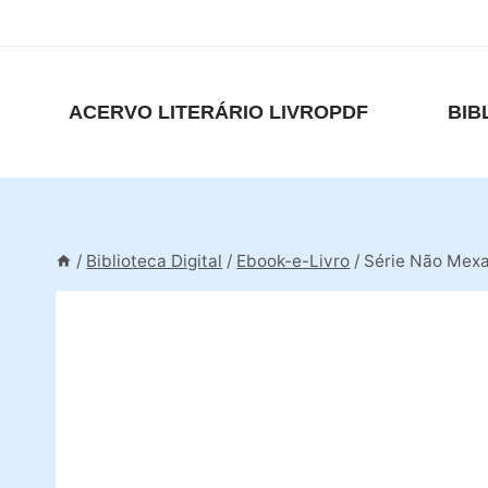
Pular
para
o
Conteúdo
ACERVO LITERÁRIO LIVROPDF
BIB
/
Biblioteca Digital
/
Ebook-e-Livro
/
Série Não Mexa: