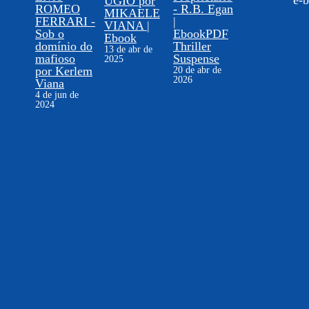
e-b
ÚGIO por
ROMEO
- R.B. Egan
MIKAELE
FERRARI -
|
VIANA |
Sob o
EbookPDF
Ebook
domínio do
Thriller
13 de abr de
mafioso
Suspense
2025
por Kerlem
20 de abr de
2026
Viana
4 de jun de
2024