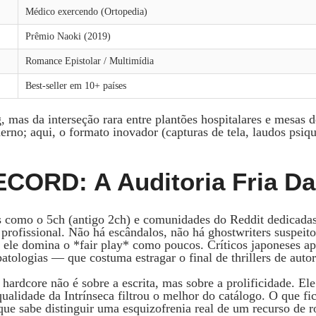
Médico exercendo (Ortopedia)
Prêmio Naoki (2019)
Romance Epistolar / Multimídia
Best-seller em 10+ países
 mas da interseção rara entre plantões hospitalares e mesas de
erno; aqui, o formato inovador (capturas de tela, laudos psiqu
ORD: A Auditoria Fria Da
os como o 5ch (antigo 2ch) e comunidades do Reddit dedic
profissional. Não há escândalos, não há ghostwriters suspeit
: ele domina o *fair play* como poucos. Críticos japoneses 
ologias — que costuma estragar o final de thrillers de autor
rdcore não é sobre a escrita, mas sobre a prolificidade. Ele 
 qualidade da Intrínseca filtrou o melhor do catálogo. O que f
ue sabe distinguir uma esquizofrenia real de um recurso de ro