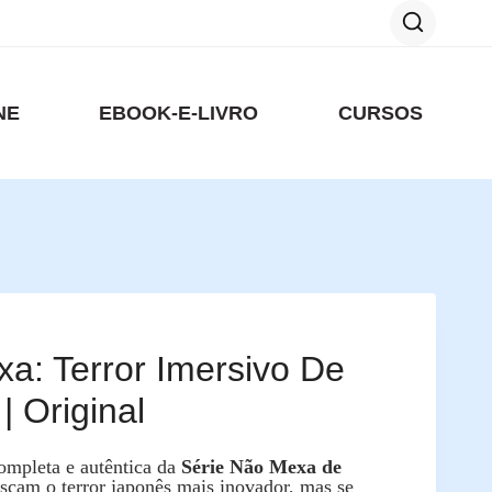
NE
EBOOK-E-LIVRO
CURSOS
a: Terror Imersivo De
| Original
ompleta e autêntica da
Série Não Mexa de
scam o terror japonês mais inovador, mas se