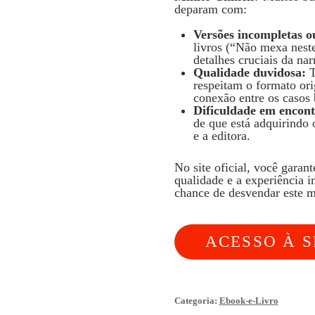
deparam com:
Versões incompletas ou
livros (“Não mexa nest
detalhes cruciais da narr
Qualidade duvidosa:
T
respeitam o formato orig
conexão entre os casos 
Dificuldade em encontr
de que está adquirindo 
e a editora.
No site oficial, você garant
qualidade e a experiência 
chance de desvendar este m
ACESSO À S
MEXA
Categoria:
Ebook-e-Livro