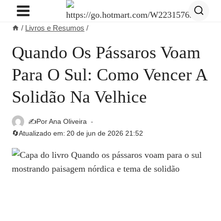
Pular
para
/
Livros e Resumos
/
o
Conteúdo
Quando Os Pássaros Voam
Para O Sul: Como Vencer A
Solidão Na Velhice
✍️Por
Ana Oliveira
🔄Atualizado em:
20 de jun de 2026 21:52