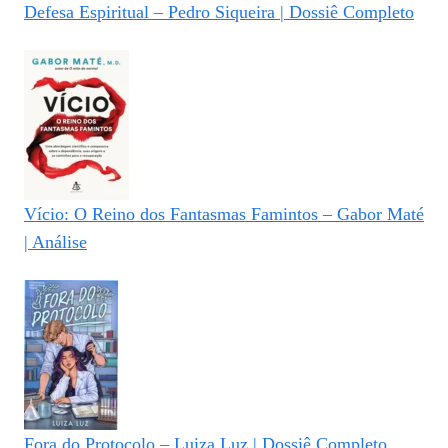
Defesa Espiritual – Pedro Siqueira | Dossiê Completo
Vício: O Reino dos Fantasmas Famintos – Gabor Maté
| Análise
Fora do Protocolo – Luiza Luz | Dossiê Completo