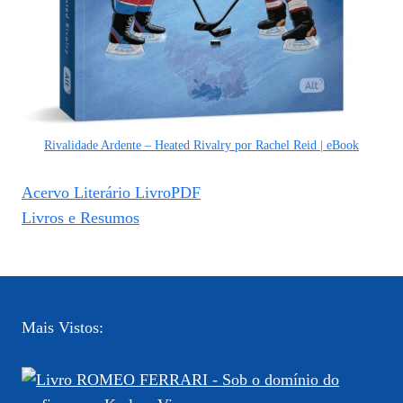
Rivalidade Ardente – Heated Rivalry por Rachel Reid | eBook
Acervo Literário LivroPDF
Livros e Resumos
Mais Vistos: