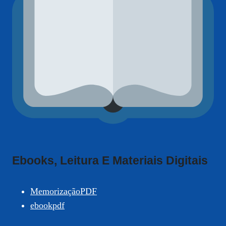
Ebooks, Leitura E Materiais Digitais
MemorizaçãoPDF
ebookpdf