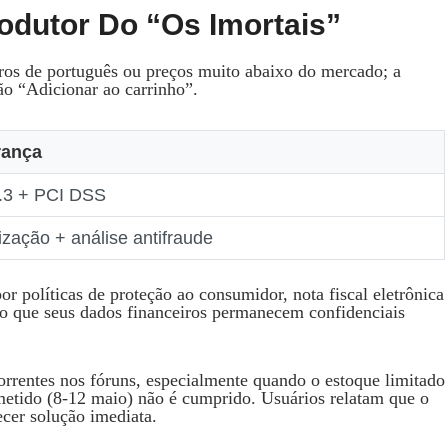
odutor Do “Os Imortais”
rros de português ou preços muito abaixo do mercado; a
ão “Adicionar ao carrinho”.
rança
.3 + PCI DSS
zação + análise antifraude
or políticas de proteção ao consumidor, nota fiscal eletrônica
ndo que seus dados financeiros permanecem confidenciais
orrentes nos fóruns, especialmente quando o estoque limitado
metido (8‑12 maio) não é cumprido. Usuários relatam que o
cer solução imediata.