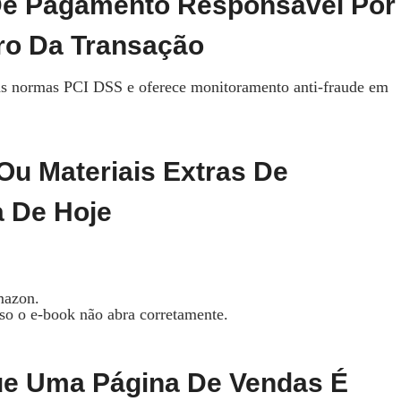
De Pagamento Responsável Por
ro Da Transação
as normas PCI DSS e oferece monitoramento anti‑fraude em
Ou Materiais Extras De
a De Hoje
mazon.
aso o e‑book não abra corretamente.
Que Uma Página De Vendas É