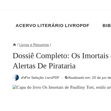
Pular
para
o
Conteúdo
ACERVO LITERÁRIO LIVROPDF
BIB
/
Livros e Resumos
/
Dossiê Completo: Os Imortais
Alertas De Pirataria
✍️Por
Seleção LivroPDF
🔄Atualizado em:
20 de jun d