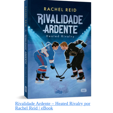
Rivalidade Ardente – Heated Rivalry por
Rachel Reid | eBook