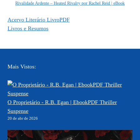
Rivalidade Ardente – Heated Rivalry por Rachel Reid | eBook
Acervo Literário LivroPDF
Livros e Resumos
Mais Vistos:
O Proprietário - R.B. Egan | EbookPDF Thriller
Suspense
20 de abr de 2026