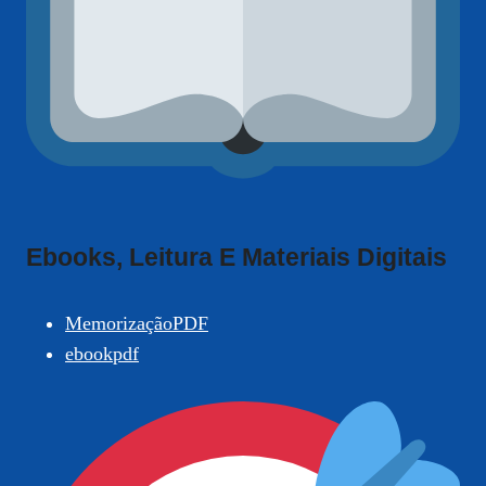
Ebooks, Leitura E Materiais Digitais
MemorizaçãoPDF
ebookpdf