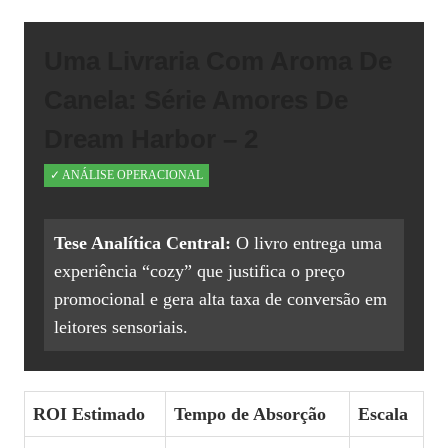
Uma Livraria Com Aroma De
Canela: Série Amores De
Dream Harbor – 2
✓ ANÁLISE OPERACIONAL
Tese Analítica Central:
O livro entrega uma
experiência “cozy” que justifica o preço
promocional e gera alta taxa de conversão em
leitores sensoriais.
ROI Estimado
Tempo de Absorção
Escala