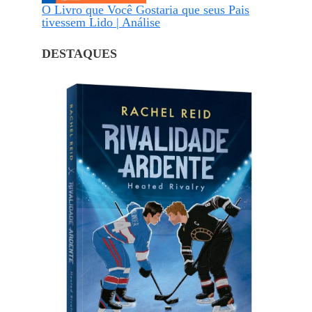
O Livro que Você Gostaria que seus Pais
tivessem Lido | Análise
DESTAQUES