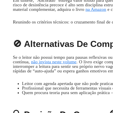
Em síntese, “Ancorado” entrega valor sólido para quem
risco de desistência precoce é alto sem disciplina est
material complementar, adquira o livro
na Amazon
e c
Reunindo os critérios técnicos: o cruzamento final de
🚫 Alternativas De Comp
Se o leitor não possui tempo para pausas reflexivas 
contínua,
não invista neste volume
. O livro exige com
interromper a leitura para sentir seu próprio nervo va
rápidas de “auto‑ajuda” ou espera ganhos emotivos e
Leitor com agenda apertada que não pode praticar 
Profissional que necessita de ferramentas visuais 
Quem procura teoria pura sem aplicação prática 