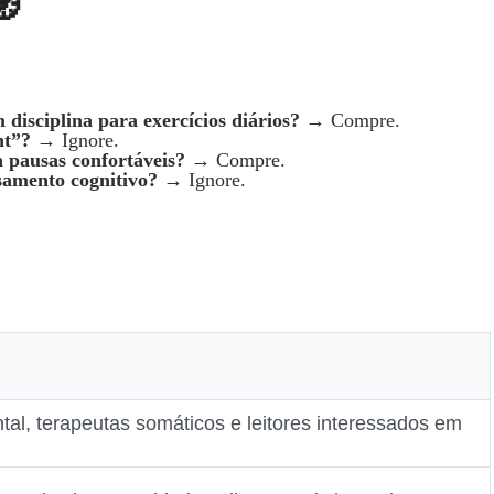
🧭
disciplina para exercícios diários?
→ Compre.
ht”?
→ Ignore.
a pausas confortáveis?
→ Compre.
samento cognitivo?
→ Ignore.
tal, terapeutas somáticos e leitores interessados em