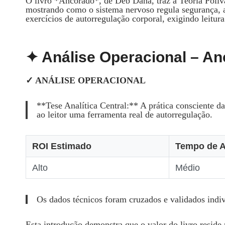
O livro *Ancorado*, de Deb Dana, traz a Teoria Poliva
mostrando como o sistema nervoso regula segurança, 
exercícios de autorregulação corporal, exigindo leitura
✦ Análise Operacional – A
✓ ANÁLISE OPERACIONAL
**Tese Analítica Central:** A prática consciente d
ao leitor uma ferramenta real de autorregulação.
ROI Estimado
Tempo de 
Alto
Médio
Os dados técnicos foram cruzados e validados indi
Esta introdução demonstra que o valor do livro reside