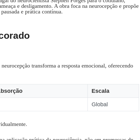
gal do neurocientista Stephen Porges para o cotidiano,
ameaça e desligamento. A obra foca na neurocepção e propõe
 pausada e prática contínua.
ncorado
a neurocepção transforma a resposta emocional, oferecendo
Absorção
Escala
Global
vidualmente.
 na aplicação prática da neurociência, não em promessas de