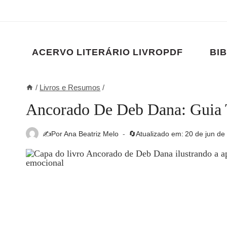
Pular
para
o
Conteúdo
ACERVO LITERÁRIO LIVROPDF
BIB
/
Livros e Resumos
/
Ancorado De Deb Dana: Guia T
✍️Por
Ana Beatriz Melo
🔄Atualizado em:
20 de jun de