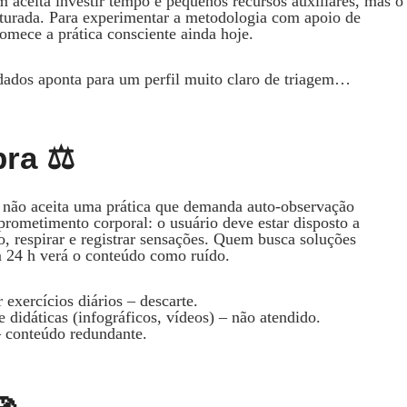
 aceita investir tempo e pequenos recursos auxiliares, mas o
ruturada. Para experimentar a metodologia com apoio de
omece a prática consciente ainda hoje.
 dados aponta para um perfil muito claro de triagem…
ra ⚖️
ou não aceita uma prática que demanda auto‑observação
prometimento corporal: o usuário deve estar disposto a
go, respirar e registrar sensações. Quem busca soluções
m 24 h verá o conteúdo como ruído.
exercícios diários – descarte.
e didáticas (infográficos, vídeos) – não atendido.
– conteúdo redundante.