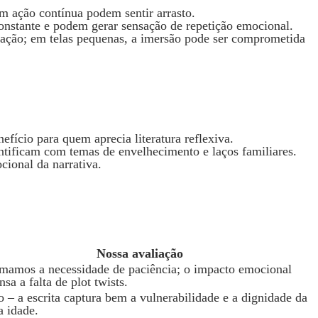
m ação contínua podem sentir arrasto.
nstante e podem gerar sensação de repetição emocional.
ção; em telas pequenas, a imersão pode ser comprometida
efício para quem aprecia literatura reflexiva.
dentificam com temas de envelhecimento e laços familiares.
ional da narrativa.
Nossa avaliação
mamos a necessidade de paciência; o impacto emocional
sa a falta de plot twists.
o – a escrita captura bem a vulnerabilidade e a dignidade da
a idade.