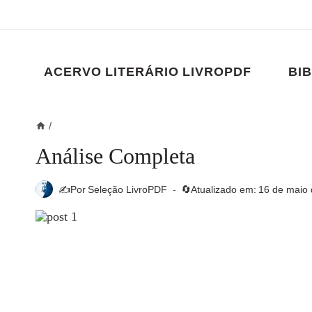
Pular
para
o
Conteúdo
ACERVO LITERÁRIO LIVROPDF
BIB
/
Análise Completa
✍️Por
Seleção LivroPDF
🔄Atualizado em:
16 de maio 