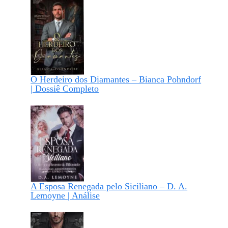
O Herdeiro dos Diamantes – Bianca Pohndorf
| Dossiê Completo
A Esposa Renegada pelo Siciliano – D. A.
Lemoyne | Análise