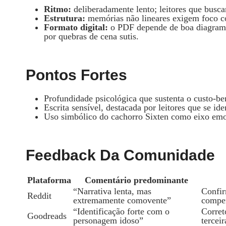
Ritmo:
deliberadamente lento; leitores que busca
Estrutura:
memórias não lineares exigem foco co
Formato digital:
o PDF depende de boa diagrama
por quebras de cena sutis.
Pontos Fortes
Profundidade psicológica que sustenta o custo‑ben
Escrita sensível, destacada por leitores que se i
Uso simbólico do cachorro Sixten como eixo emoc
Feedback Da Comunidade
Plataforma
Comentário predominante
“Narrativa lenta, mas
Confir
Reddit
extremamente comovente”
compen
“Identificação forte com o
Corret
Goodreads
personagem idoso”
terceir