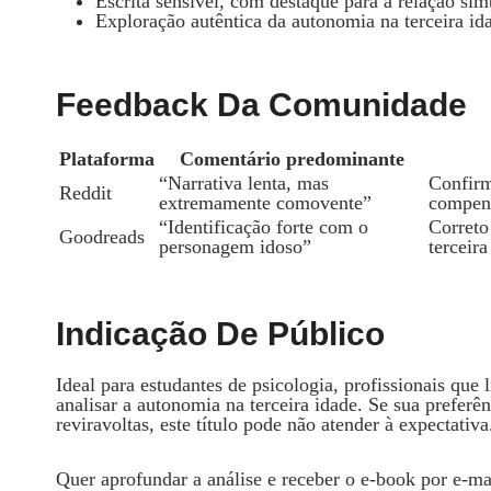
Escrita sensível, com destaque para a relação sim
Exploração autêntica da autonomia na terceira id
Feedback Da Comunidade
Plataforma
Comentário predominante
“Narrativa lenta, mas
Confirm
Reddit
extremamente comovente”
compens
“Identificação forte com o
Correto
Goodreads
personagem idoso”
terceir
Indicação De Público
Ideal para estudantes de psicologia, profissionais que
analisar a autonomia na terceira idade. Se sua preferên
reviravoltas, este título pode não atender à expectativa
Quer aprofundar a análise e receber o e‑book por e‑m