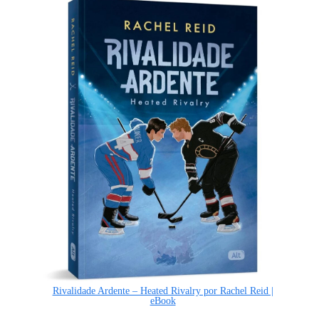
Rivalidade Ardente – Heated Rivalry por Rachel Reid |
eBook