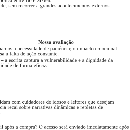
bólica entre Bo e Sixten.
ade, sem recorrer a grandes acontecimentos externos.
Nossa avaliação
amos a necessidade de paciência; o impacto emocional
a a falta de ação constante.
 – a escrita captura a vulnerabilidade e a dignidade da
a idade de forma eficaz.
 lidam com cuidadores de idosos e leitores que desejam
cia recai sobre narrativas dinâmicas e repletas de
.
ail após a compra? O acesso será enviado imediatamente após