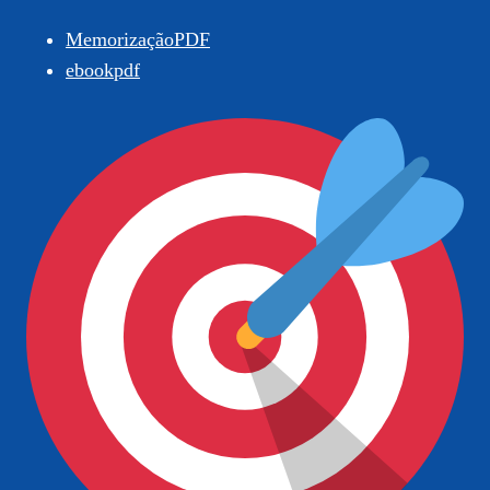
MemorizaçãoPDF
ebookpdf