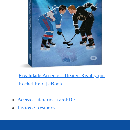
Rivalidade Ardente – Heated Rivalry por
Rachel Reid | eBook
Acervo Literário LivroPDF
Livros e Resumos