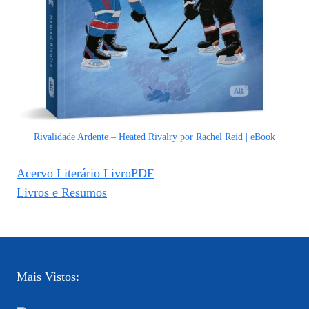
Rivalidade Ardente – Heated Rivalry por Rachel Reid | eBook
Acervo Literário LivroPDF
Livros e Resumos
Mais Vistos: