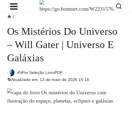
Pular
para
/
o
Conteúdo
Os Mistérios Do Universo
– Will Gater | Universo E
Galáxias
✍️Por
Seleção LivroPDF
🔄Atualizado em:
13 de maio de 2026 15:14