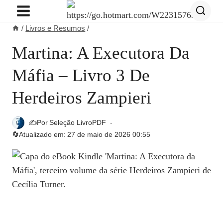
Pular
para
/
Livros e Resumos
/
o
Conteúdo
Martina: A Executora Da
Máfia – Livro 3 De
Herdeiros Zampieri
✍️Por
Seleção LivroPDF
🔄Atualizado em:
27 de maio de 2026 00:55