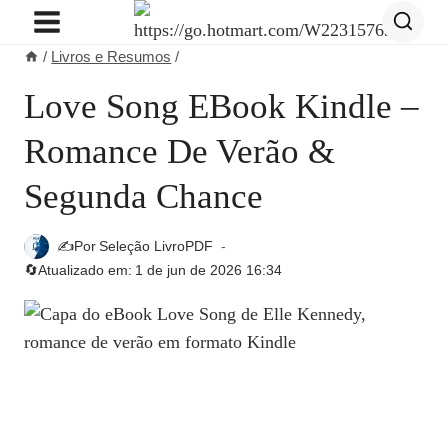
Pular
para
/
Livros e Resumos
/
o
Conteúdo
Love Song EBook Kindle –
Romance De Verão &
Segunda Chance
✍️Por
Seleção LivroPDF
🔄Atualizado em:
1 de jun de 2026 16:34