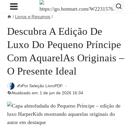
Pular
para
/
Livros e Resumos
/
o
Conteúdo
Descubra A Edição De
Luxo Do Pequeno Príncipe
Com Aquarel​as Originais –
O Presente Ideal
✍️Por
Seleção LivroPDF
🔄Atualizado em:
1 de jun de 2026 16:34