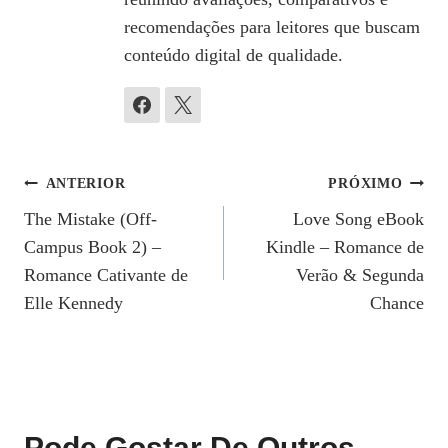
recomendações para leitores que buscam
conteúdo digital de qualidade.
Navegação
ANTERIOR
PRÓXIMO
The Mistake (Off-
Love Song eBook
De
Campus Book 2) –
Kindle – Romance de
Post
Romance Cativante de
Verão & Segunda
Elle Kennedy
Chance
Pode Gostar De Outros