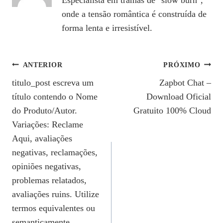
onde a tensão romântica é construída de
forma lenta e irresistível.
Navegação
ANTERIOR
PRÓXIMO
titulo_post escreva um
Zapbot Chat –
De
título contendo o Nome
Download Oficial
Post
do Produto/Autor.
Gratuito 100% Cloud
Variações: Reclame
Aqui, avaliações
negativas, reclamações,
opiniões negativas,
problemas relatados,
avaliações ruins. Utilize
termos equivalentes ou
semanticamente