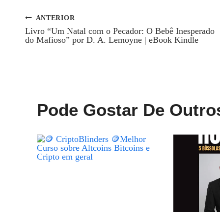
ANTERIOR
Navegação
Livro “Um Natal com o Pecador: O Bebê Inesperado
do Mafioso” por D. A. Lemoyne | eBook Kindle
De
Post
Pode Gostar De Outro