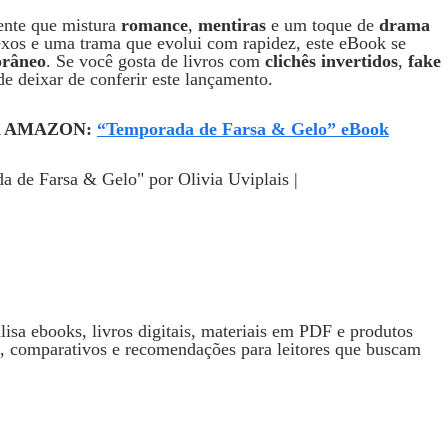
ente que mistura
romance
,
mentiras
e um toque de
drama
xos e uma trama que evolui com rapidez, este eBook se
orâneo
. Se você gosta de livros com
clichês invertidos
,
fake
e deixar de conferir este lançamento.
 NA AMAZON:
“Temporada de Farsa & Gelo” eBook
isa ebooks, livros digitais, materiais em PDF e produtos
s, comparativos e recomendações para leitores que buscam