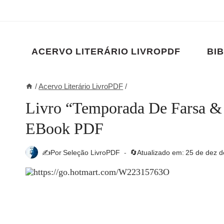
Pular
para
o
Conteúdo
ACERVO LITERÁRIO LIVROPDF
BIB
/
Acervo Literário LivroPDF
/
Livro “Temporada De Farsa & G
EBook PDF
✍️Por
Seleção LivroPDF
🔄Atualizado em:
25 de dez d