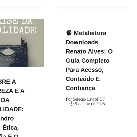
🧠 Metaleitura
Downloads
Renato Alves: O
Guia Completo
Para Acesso,
Conteúdo E
BRE A
Confiança
EZA E A
 DA
Por
Seleção LivroPDF
5 de nov de 2025
LIDADE:
andro
 Ética,
fia E O