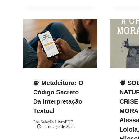
🧩 Metaleitura: O
🧠 SO
Código Secreto
NATUR
Da Interpretação
CRISE
Textual
MORA
Aless
Por
Seleção LivroPDF
21 de ago de 2025
Loiola,
Filoso