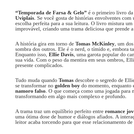
“Temporada de Farsa & Gelo”
é o primeiro livro da
Uviplais
. Se você gosta de histórias envolventes com
escolha perfeita para a sua leitura. O livro mistura u
improvável, criando uma trama deliciosa que prende a 
A história gira em torno de
Tomas McKinley
, um do
sombra dos outros. Ele é o nerd, o tímido e, embora ta
Enquanto isso,
Ellie Davis
, uma garota popular do ca
sua vida. Com o peso da mentira em seus ombros, Elli
presente complicados.
Tudo muda quando
Tomas
descobre o segredo de Elli
se transformar no
golden boy
do momento, enquanto e
namoro falso
. O que começa como uma jogada para m
transformando em algo mais complexo e profundo.
A trama traz um equilíbrio perfeito entre
romance jo
uma ótima dose de humor e diálogos afiados. A interaç
leitor acaba torcendo para que esse relacionamento de