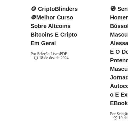
🪙 CriptoBlinders
🧭 Se
🪙Melhor Curso
Homem
Sobre Altcoins
Bússol
Bitcoins E Cripto
Mascul
Em Geral
Alessa
E O De
Por
Seleção LivroPDF
18 de dez de 2024
Potenc
Mascu
Jorna
Autoc
O E Ex
EBoo
Por
Seleçã
19 de