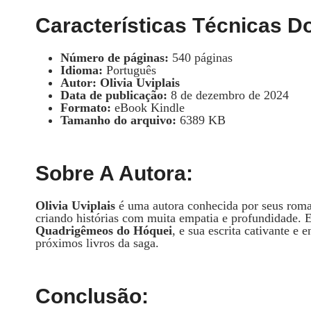
Características Técnicas Do
Número de páginas:
540 páginas
Idioma:
Português
Autor:
Olivia Uviplais
Data de publicação:
8 de dezembro de 2024
Formato:
eBook Kindle
Tamanho do arquivo:
6389 KB
Sobre A Autora:
Olivia Uviplais
é uma autora conhecida por seus rom
criando histórias com muita empatia e profundidade. E
Quadrigêmeos do Hóquei
, e sua escrita cativante e 
próximos livros da saga.
Conclusão: