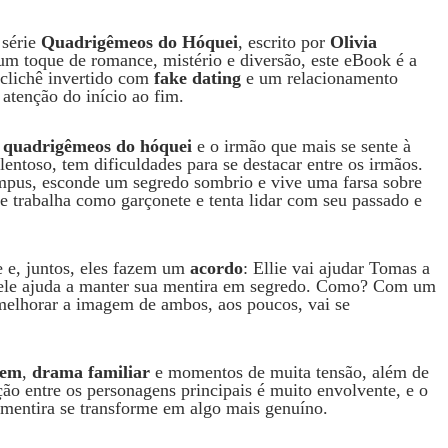
 série
Quadrigêmeos do Hóquei
, escrito por
Olivia
 um toque de romance, mistério e diversão, este eBook é a
m clichê invertido com
fake dating
e um relacionamento
atenção do início ao fim.
s
quadrigêmeos do hóquei
e o irmão que mais se sente à
lentoso, tem dificuldades para se destacar entre os irmãos.
mpus, esconde um segredo sombrio e vive uma farsa sobre
e trabalha como garçonete e tenta lidar com seu passado e
e e, juntos, eles fazem um
acordo
: Ellie vai ajudar Tomas a
le ajuda a manter sua mentira em segredo. Como? Com um
elhorar a imagem de ambos, aos poucos, vai se
vem
,
drama familiar
e momentos de muita tensão, além de
ão entre os personagens principais é muito envolvente, e o
 mentira se transforme em algo mais genuíno.