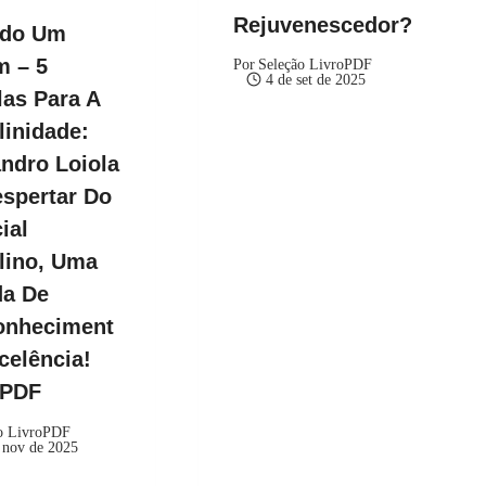
Rejuvenescedor?
ndo Um
 – 5
Por
Seleção LivroPDF
4 de set de 2025
as Para A
inidade:
ndro Loiola
spertar Do
ial
lino, Uma
da De
onheciment
celência!
kPDF
o LivroPDF
 nov de 2025