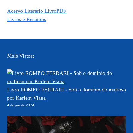
Acervo Literário LivroPDF
Livros e Resumos
Mais Vistos:
Livro ROMEO FERRARI - Sob o domínio do mafioso
por Kerlem Viana
4 de jun de 2024