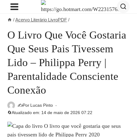
Pular
para
/
Acervo Literário LivroPDF
/
o
Conteúdo
O Livro Que Você Gostaria
Que Seus Pais Tivessem
Lido – Philippa Perry |
Parentalidade Consciente
Conexão
✍️Por
Lucas Pinto
🔄Atualizado em:
14 de maio de 2026 07:22