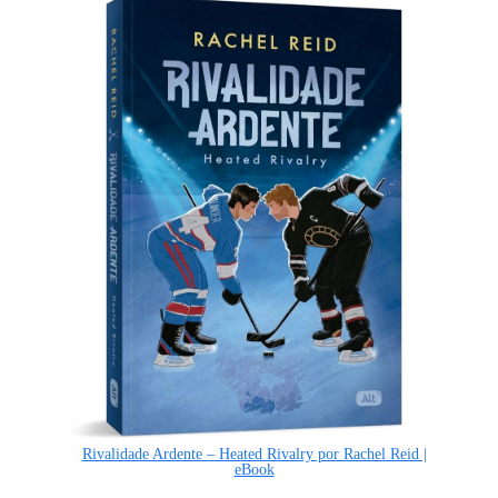
Rivalidade Ardente – Heated Rivalry por Rachel Reid |
eBook