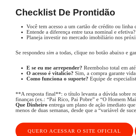
Checklist De Prontidão
Você tem acesso a um cartão de crédito ou linha
Entende a diferença entre taxa nominal e efetiva?
Planeja investir no mercado imobiliário nos pró
Se respondeu
sim
a todas, clique no botão abaixo e ga
E se eu me arrepender?
Reembolso total em até 
O acesso é vitalício?
Sim, a compra garante vida 
Como funciona o suporte?
Equipe de especialist
**A resposta final**: o título levanta a dúvida sobre 
finanças (ex.: “Pai Rico, Pai Pobre” e “O Homem Mais
Que Dinheiro
entrega um plano de ação imediato que 
menos de duas semanas, desde que a “variável de suces
QUERO ACESSAR O SITE OFICIAL