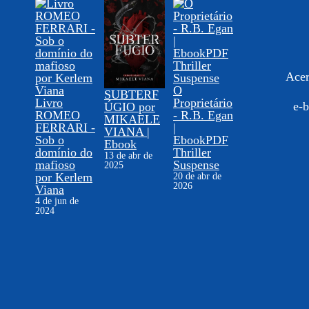
Acer
O
SUBTERF
Livro
Proprietário
e-b
ÚGIO por
ROMEO
- R.B. Egan
MIKAELE
FERRARI -
|
VIANA |
Sob o
EbookPDF
Ebook
domínio do
Thriller
13 de abr de
mafioso
Suspense
2025
por Kerlem
20 de abr de
2026
Viana
4 de jun de
2024