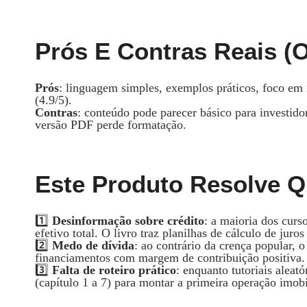
Prós E Contras Reais (O
Prós
: linguagem simples, exemplos práticos, foco em i
(4.9/5).
Contras
: conteúdo pode parecer básico para investido
versão PDF perde formatação.
Este Produto Resolve Q
1️⃣
Desinformação sobre crédito
: a maioria dos curs
efetivo total. O livro traz planilhas de cálculo de juros 
2️⃣
Medo de dívida
: ao contrário da crença popular, 
financiamentos com margem de contribuição positiva.
3️⃣
Falta de roteiro prático
: enquanto tutoriais aleat
(capítulo 1 a 7) para montar a primeira operação imo