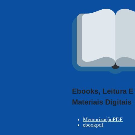
Ebooks, Leitura E
Materiais Digitais
MemorizaçãoPDF
ebookpdf