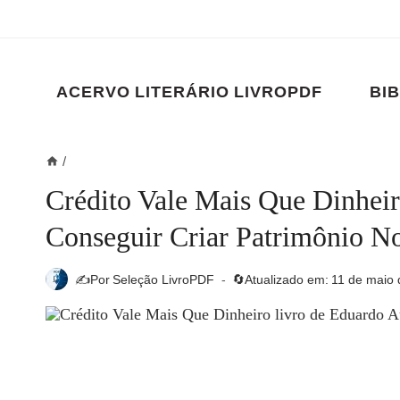
Pular
para
o
Conteúdo
ACERVO LITERÁRIO LIVROPDF
BIB
/
Crédito Vale Mais Que Dinhei
Conseguir Criar Patrimônio No
✍️Por
Seleção LivroPDF
🔄Atualizado em:
11 de maio 