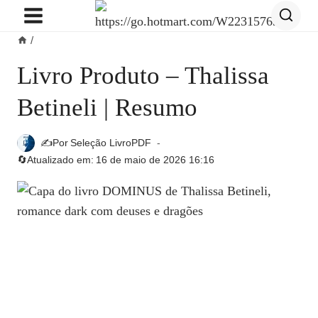
Pular
para
/
o
Conteúdo
Livro Produto – Thalissa
Betineli | Resumo
✍️Por
Seleção LivroPDF
🔄Atualizado em:
16 de maio de 2026 16:16