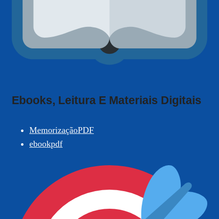
Ebooks, Leitura E Materiais Digitais
MemorizaçãoPDF
ebookpdf