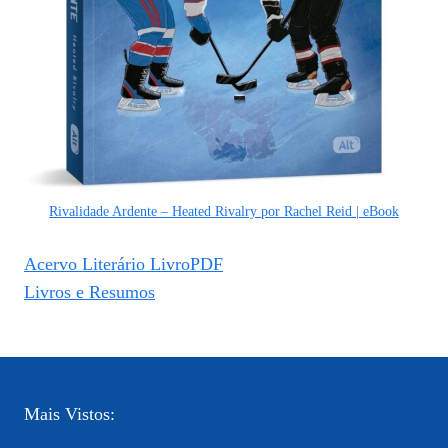
Rivalidade Ardente – Heated Rivalry por Rachel Reid | eBook
Acervo Literário LivroPDF
Livros e Resumos
Mais Vistos: