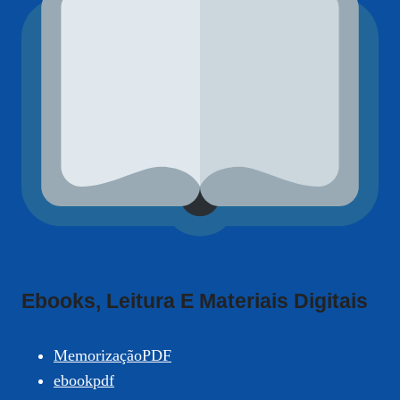
Ebooks, Leitura E Materiais Digitais
MemorizaçãoPDF
ebookpdf