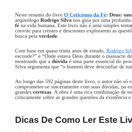
Neste resumo do livro
O Ceticismo da Fé
: Deus: um
arqueólogo
Rodrigo Silva
nos guia por uma profunda 
fé
na vida humana. Este livro não é uma simples tentat
convite para crentes e descrentes explorarem as ques
busca pela
verdade
.
Com base em quase trinta anos de estudo,
Rodrigo Sil
esconde?” e “Onde estava Deus durante o massacre d
mostrando que a
dúvida
é uma parte essencial do pro
Silva argumenta que “o homem deve desconfiar de tud
Ao longo das 592 páginas deste livro, o autor não só e
comprometer-se sinceramente com suas dúvidas, na espe
grandes
certezas
. A obra é uma rica combinação de teol
criticamente sobre as grandes questões da existência e 
Dicas De Como Ler Este Li