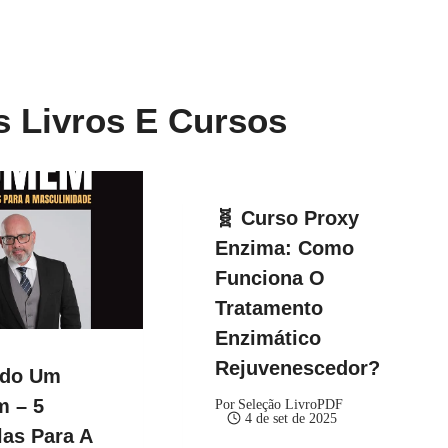
s Livros E Cursos
🧬 Curso Proxy
Enzima: Como
Funciona O
Tratamento
Enzimático
Rejuvenescedor?
ndo Um
 – 5
Por
Seleção LivroPDF
4 de set de 2025
as Para A