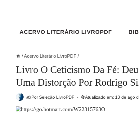
Pular
para
o
Conteúdo
ACERVO LITERÁRIO LIVROPDF
BIB
/
Acervo Literário LivroPDF
/
Livro O Ceticismo Da Fé: Deu
Uma Distorção Por Rodrigo 
✍️Por
Seleção LivroPDF
🔄Atualizado em:
13 de ago d