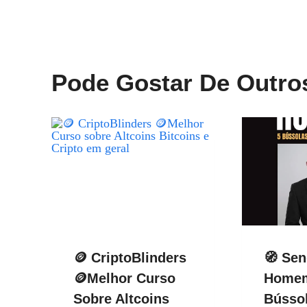
De
Post
Pode Gostar De Outro
🪙 CriptoBlinders
🧭 Se
🪙Melhor Curso
Homem
Sobre Altcoins
Bússol