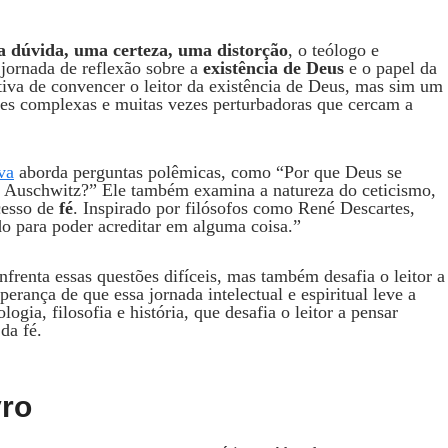
a dúvida, uma certeza, uma distorção
, o teólogo e
jornada de reflexão sobre a
existência de Deus
e o papel da
iva de convencer o leitor da existência de Deus, mas sim um
tões complexas e muitas vezes perturbadoras que cercam a
va
aborda perguntas polêmicas, como “Por que Deus se
e Auschwitz?” Ele também examina a natureza do ceticismo,
cesso de
fé
. Inspirado por filósofos como René Descartes,
o para poder acreditar em alguma coisa.”
nfrenta essas questões difíceis, mas também desafia o leitor a
rança de que essa jornada intelectual e espiritual leve a
ogia, filosofia e história, que desafia o leitor a pensar
da fé.
vro