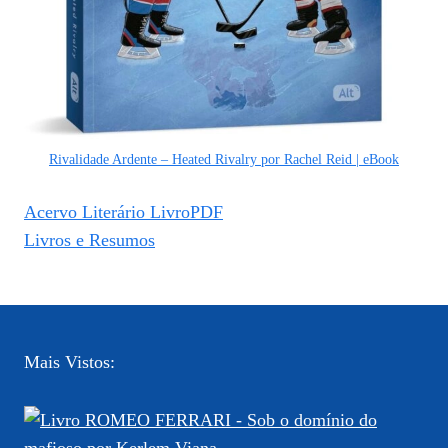
Rivalidade Ardente – Heated Rivalry por Rachel Reid | eBook
Acervo Literário LivroPDF
Livros e Resumos
Mais Vistos: