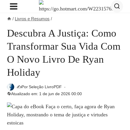
Pular
para
/
Livros e Resumos
/
o
Conteúdo
Descubra A Justiça: Como
Transformar Sua Vida Com
O Novo Livro De Ryan
Holiday
✍️Por
Seleção LivroPDF
🔄Atualizado em:
1 de jun de 2026 00:00