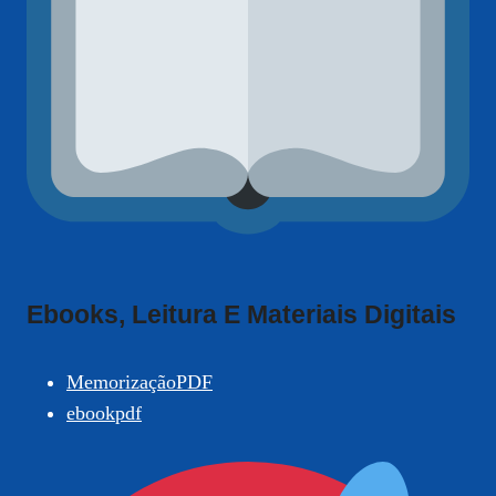
Ebooks, Leitura E Materiais Digitais
MemorizaçãoPDF
ebookpdf