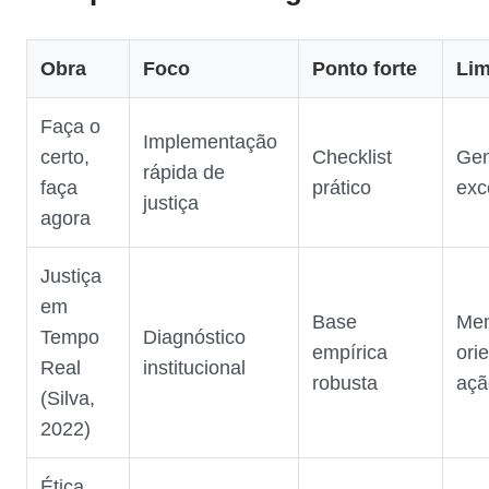
Obra
Foco
Ponto forte
Lim
Faça o
Implementação
certo,
Checklist
Gen
rápida de
faça
prático
exc
justiça
agora
Justiça
em
Base
Me
Tempo
Diagnóstico
empírica
ori
Real
institucional
robusta
açã
(Silva,
2022)
Ética