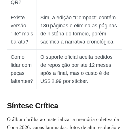
QR?
Existe
Sim, a edição “Compact” contém
versão
180 páginas e elimina as páginas
“lite” mais
de história do torneio, porém
barata?
sacrifica a narrativa cronológica.
Como
O suporte oficial aceita pedidos
lidar com
de reposição por até 12 meses
peças
após a final, mas o custo é de
faltantes?
US$ 2,99 por sticker.
Síntese Crítica
O álbum brilha ao materializar a memória coletiva da
Copa 2026: capas laminadas, fotos de alta resolução e