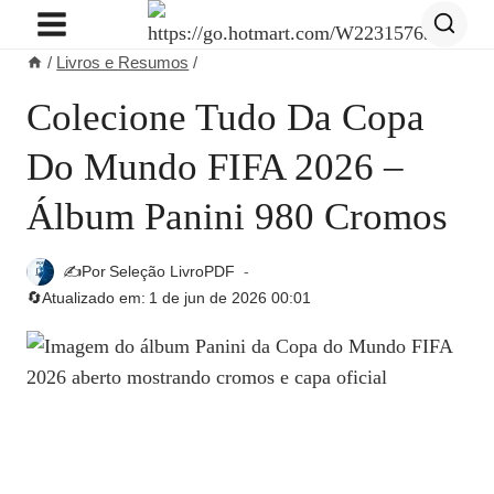
Pular
para
/
Livros e Resumos
/
o
Conteúdo
Colecione Tudo Da Copa
Do Mundo FIFA 2026 –
Álbum Panini 980 Cromos
✍️Por
Seleção LivroPDF
🔄Atualizado em:
1 de jun de 2026 00:01