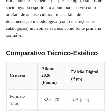
Em ambientes acadêmicos – por exemplo, estudos de
sociologia do esporte – o álbum pode servir como
artefato de análise cultural, mas a falta de
documentação metodológica (como instruções de
catalogação) inviabiliza seu uso como fonte primária
confiável.
Comparativo Técnico‑estético
Álbum
Edição Digital
Critério
2026
(App)
(Panini)
Formato
232 × 270
N/A (tela)
(mm)