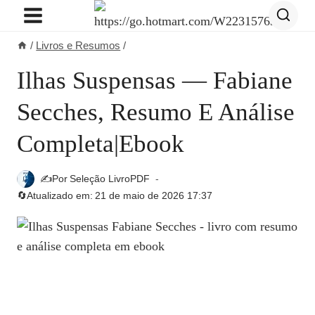
Pular
para
/
Livros e Resumos
/
o
Conteúdo
Ilhas Suspensas — Fabiane
Secches, Resumo E Análise
Completa|ebook
✍️Por
Seleção LivroPDF
🔄Atualizado em:
21 de maio de 2026 17:37