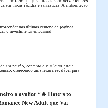
ia de fórmulas já saturadas pode deixar leitores
duz em trocas rápidas e sarcásticas. A ambientação
urpreender nas últimas centena de páginas.
idar o investimento emocional.
a em paixão, contanto que o leitor esteja
 tensão, oferecendo uma leitura escalável para
meiro a avaliar “🔥 Haters to
Romance New Adult que Vai