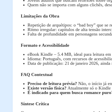
Jovens adultos que buscam reflexões sobre or
Quem não se importa com alguns clichês, desde
Limitações da Obra
Repetição de arquétipos: o “bad boy” que se r
Ritmo irregular: capítulos de alta tensão inte
Falta de profundidade em personagens secund
Formato e Acessibilidade
eBook Kindle – 5.4 MB, ideal para leitura em 
Idioma: Português, com recursos de acessibil
Data de publicação: 21 de janeiro 2026, ainda
FAQ Contextual
Preciso de leitura prévia?
Não, o início já en
Existe versão física?
Atualmente só o Kindle e
É indicado para quem busca romance puro
Síntese Crítica