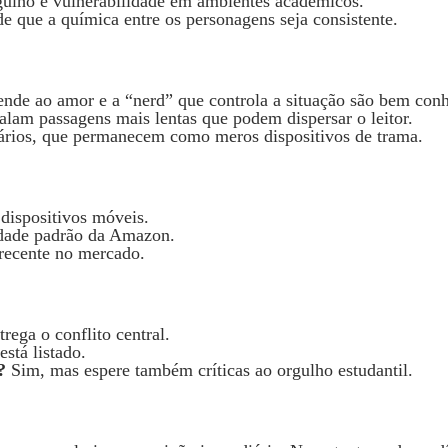
gulho e vulnerabilidade em ambientes acadêmicos.
 que a química entre os personagens seja consistente.
ende ao amor e a “nerd” que controla a situação são bem con
rcalam passagens mais lentas que podem dispersar o leitor.
ários, que permanecem como meros dispositivos de trama.
dispositivos móveis.
idade padrão da Amazon.
 recente no mercado.
trega o conflito central.
stá listado.
?
Sim, mas espere também críticas ao orgulho estudantil.