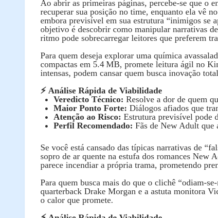
Ao abrir as primeiras páginas, percebe‑se que o 
recuperar sua posição no time, enquanto ela vê 
embora previsível em sua estrutura “inimigos se a
objetivo é descobrir como manipular narrativas d
ritmo pode sobrecarregar leitores que preferem tr
Para quem deseja explorar uma química avassalador
compactas em 5.4 MB, promete leitura ágil no Ki
intensas, podem cansar quem busca inovação total
⚡ Análise Rápida de Viabilidade
Veredicto Técnico:
Resolve a dor de quem que
Maior Ponto Forte:
Diálogos afiados que tra
Atenção ao Risco:
Estrutura previsível pode d
Perfil Recomendado:
Fãs de New Adult que a
Se você está cansado das típicas narrativas de 
sopro de ar quente na estufa dos romances New Ad
parece incendiar a própria trama, prometendo prend
Para quem busca mais do que o clichê “odiam‑se‑m
quarterback Drake Morgan e a astuta monitora Vict
o calor que promete.
⚡ Análise Rápida de Viabilidade