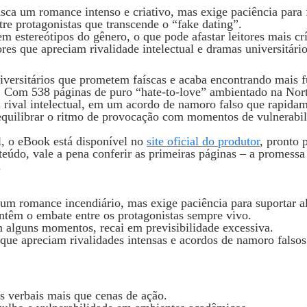
ca um romance intenso e criativo, mas exige paciência para f
re protagonistas que transcende o “fake dating”.
estereótipos do gênero, o que pode afastar leitores mais crí
res que apreciam rivalidade intelectual e dramas universitári
versitários que prometem faíscas e acaba encontrando mais f
. Com 538 páginas de puro “hate‑to‑love” ambientado na Nor
a rival intelectual, em um acordo de namoro falso que rapid
o equilibrar o ritmo de provocação com momentos de vulnerabi
l, o eBook está disponível no
site oficial do produtor
, pronto 
teúdo, vale a pena conferir as primeiras páginas – a promess
.
um romance incendiário, mas exige paciência para suportar a
têm o embate entre os protagonistas sempre vivo.
m alguns momentos, recai em previsibilidade excessiva.
ue apreciam rivalidades intensas e acordos de namoro falsos
s verbais mais que cenas de ação.