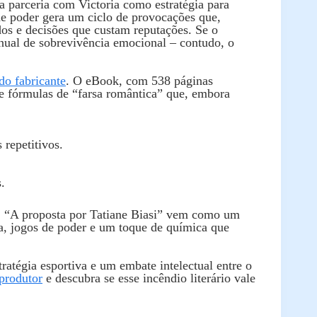
a parceria com Victoria como estratégia para
e poder gera um ciclo de provocações que,
dos e decisões que custam reputações. Se o
nual de sobrevivência emocional – contudo, o
do fabricante
. O eBook, com 538 páginas
e fórmulas de “farsa romântica” que, embora
repetitivos.
.
s, “A proposta por Tatiane Biasi” vem como um
ia, jogos de poder e um toque de química que
atégia esportiva e um embate intelectual entre o
 produtor
e descubra se esse incêndio literário vale