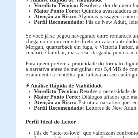
Veredicto Técnico:
Resolve a dor de quem bus
Maior Ponto Forte:
Química avassaladora ent
Atenção ao Risco:
Algumas passagens caem em 
Perfil Recomendado:
Fãs de New Adult, leito
Se você já se pegou navegando entre romances uni
chega como um convite direto ao caos controlado
Morgan, quarterback em fuga, e Victoria Parker, 
cenário é familiar, mas a escrita ganha pontos a
Para quem prefere a praticidade do formato digita
a narrativa antes de mergulhar nos 5,4 MB de con
exatamente a centelha que faltava ao seu catálogo
⚡ Análise Rápida de Viabilidade
Veredicto Técnico:
Resolve a necessidade de 
Maior Ponto Forte:
Diálogos afiados que man
Atenção ao Risco:
Estrutura narrativa que, e
Perfil Recomendado:
Leitores de New Adult q
Perfil Ideal do Leitor
Fãs de “hate‑to‑love” que valorizam confronto