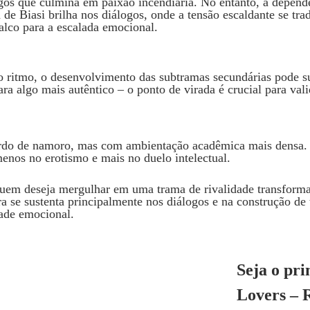
 que culmina em paixão incendiária. No entanto, a dependênc
 de Biasi brilha nos diálogos, onde a tensão escaldante se tra
alco para a escalada emocional.
o ritmo, o desenvolvimento das subtramas secundárias pode s
a algo mais autêntico – o ponto de virada é crucial para val
cordo de namoro, mas com ambientação acadêmica mais densa.
menos no erotismo e mais no duelo intelectual.
uem deseja mergulhar em uma trama de rivalidade transformad
bra se sustenta principalmente nos diálogos e na construção de
ade emocional.
Seja o pri
Lovers – 