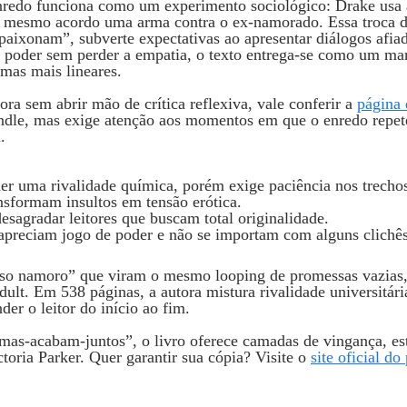
enredo funciona como um experimento sociológico: Drake usa 
no mesmo acordo uma arma contra o ex‑namorado. Essa troca d
paixonam”, subverte expectativas ao apresentar diálogos afia
e poder sem perder a empatia, o texto entrega‑se como um ma
amas mais lineares.
a sem abrir mão de crítica reflexiva, vale conferir a
página 
ndle, mas exige atenção aos momentos em que o enredo repet
.
r uma rivalidade química, porém exige paciência nos trechos 
nsformam insultos em tensão erótica.
esagradar leitores que buscam total originalidade.
preciam jogo de poder e não se importam com alguns clichês
“falso namoro” que viram o mesmo looping de promessas vazia
ult. Em 538 páginas, a autora mistura rivalidade universitár
er o leitor do início ao fim.
as‑acabam‑juntos”, o livro oferece camadas de vingança, estr
oria Parker. Quer garantir sua cópia? Visite o
site oficial do