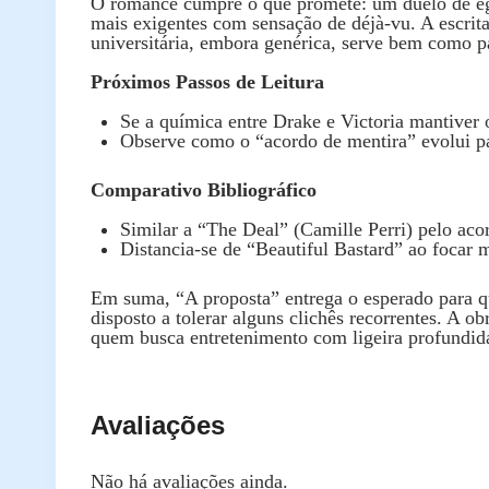
O romance cumpre o que promete: um duelo de egos
mais exigentes com sensação de déjà‑vu. A escrita
universitária, embora genérica, serve bem como p
Próximos Passos de Leitura
Se a química entre Drake e Victoria mantiver 
Observe como o “acordo de mentira” evolui par
Comparativo Bibliográfico
Similar a “The Deal” (Camille Perri) pelo a
Distancia‑se de “Beautiful Bastard” ao focar 
Em suma, “A proposta” entrega o esperado para q
disposto a tolerar alguns clichês recorrentes. A o
quem busca entretenimento com ligeira profundid
Avaliações
Não há avaliações ainda.