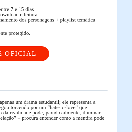
ntre 7 e 15 dias
ownload e leitura
namento dos personagens + playlist temática
nte protegido.
E OFICIAL
apenas um drama estudantil; ele representa a
egou torcendo por um “hate‑to‑love” que
go da rivalidade pode, paradoxalmente, iluminar
relação” – procura entender como a mentira pode