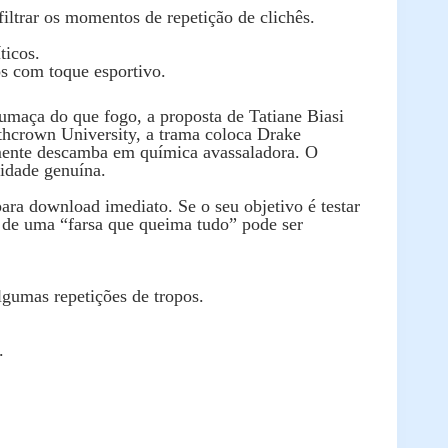
iltrar os momentos de repetição de clichês.
ticos.
os com toque esportivo.
umaça do que fogo, a proposta de Tatiane Biasi
thcrown University, a trama coloca Drake
amente descamba em química avassaladora. O
lidade genuína.
para download imediato. Se o seu objetivo é testar
a de uma “farsa que queima tudo” pode ser
lgumas repetições de tropos.
.