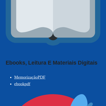
Ebooks, Leitura E Materiais Digitais
MemorizaçãoPDF
ebookpdf