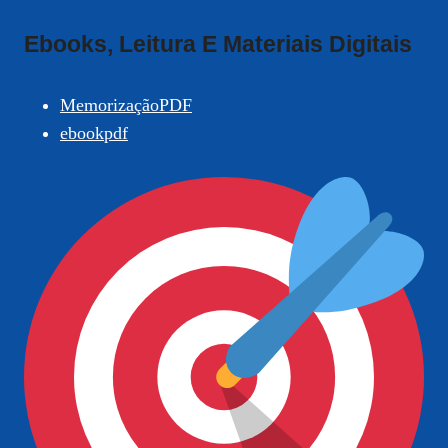
Ebooks, Leitura E Materiais Digitais
MemorizaçãoPDF
ebookpdf