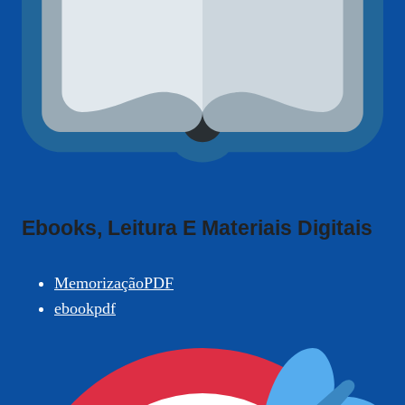
Ebooks, Leitura E Materiais Digitais
MemorizaçãoPDF
ebookpdf