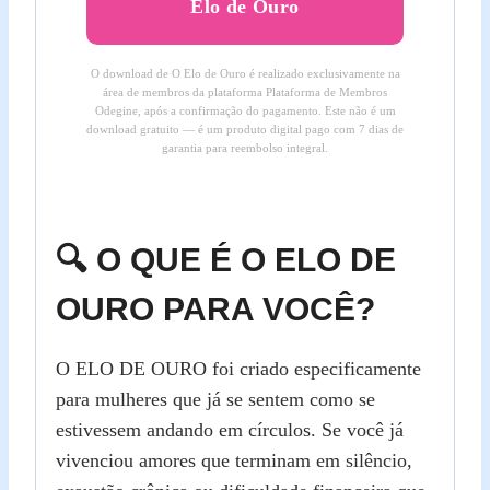
Elo de Ouro
O download de O Elo de Ouro é realizado exclusivamente na
área de membros da plataforma Plataforma de Membros
Odegine, após a confirmação do pagamento. Este não é um
download gratuito — é um produto digital pago com 7 dias de
garantia para reembolso integral.
🔍 O QUE É O ELO DE
OURO PARA VOCÊ?
O ELO DE OURO foi criado especificamente
para mulheres que já se sentem como se
estivessem andando em círculos. Se você já
vivenciou amores que terminam em silêncio,