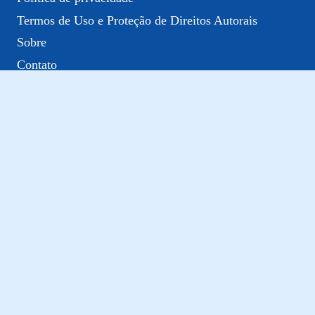
Termos de Uso e Proteção de Direitos Autorais
Sobre
Contato
© 2026 LivroPDF
💡 Transparência Editorial:
O portal
LivroPDF.com.br
é um
portal independente de conteúdo que não vende produtos nem
processa pagamentos. As compras são realizadas nos sites
oficiais dos fornecedores. Alguns links podem gerar comissão
para o site, sem custo adicional para o comprador.
Entenda
nossa política de avaliação
.