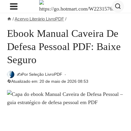
Pular
para
/
Acervo Literário LivroPDF
/
o
Conteúdo
Ebook Manual Caveira De
Defesa Pessoal PDF: Baixe
Seguro
✍️Por
Seleção LivroPDF
🔄Atualizado em:
20 de maio de 2026 08:53