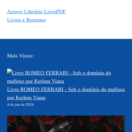
Acervo Literário LivroPDF
Livros e Resumos
Mais Vistos:
Livro ROMEO FERRARI - Sob o domínio do mafioso
por Kerlem Viana
4 de jun de 2024