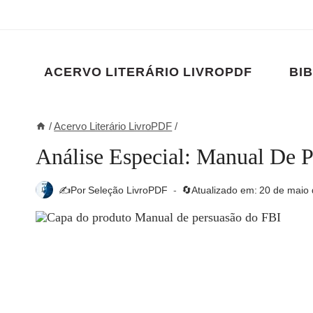
Pular
para
o
Conteúdo
ACERVO LITERÁRIO LIVROPDF
BIB
/
Acervo Literário LivroPDF
/
Análise Especial: Manual De 
✍️Por
Seleção LivroPDF
🔄Atualizado em:
20 de maio 