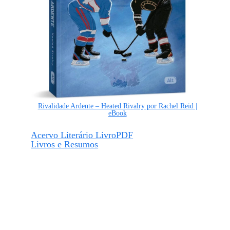
Rivalidade Ardente – Heated Rivalry por Rachel Reid |
eBook
Acervo Literário LivroPDF
Livros e Resumos