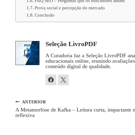
FAQ SEO – Perguntas que os buscadores amam
Prova social e percepção do mercado
Conclusão
Seleção LivroPDF
A Curadoria faz a Seleção LivroPDF anal
educacionais online, reunindo avaliaçõe
conteúdo digital de qualidade.
ANTERIOR
Navegação
A Metamorfose de Kafka – Leitura curta, impactante 
reflexiva
De