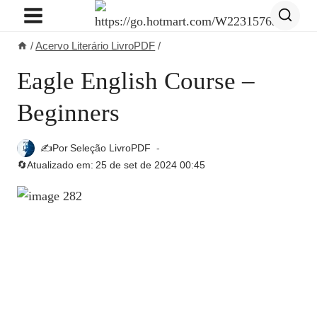
Pular
para
/
Acervo Literário LivroPDF
/
o
Conteúdo
Eagle English Course –
Beginners
✍️Por
Seleção LivroPDF
🔄Atualizado em:
25 de set de 2024 00:45