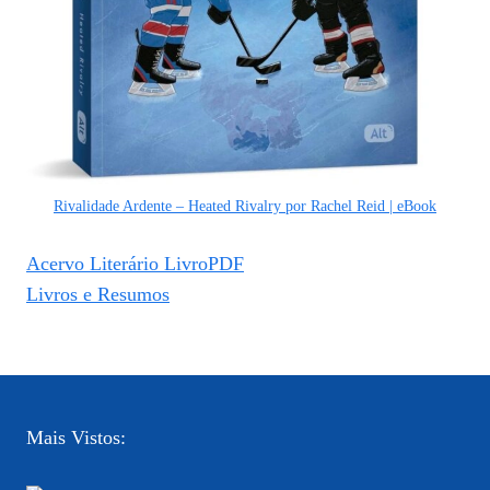
Rivalidade Ardente – Heated Rivalry por Rachel Reid | eBook
Acervo Literário LivroPDF
Livros e Resumos
Mais Vistos: