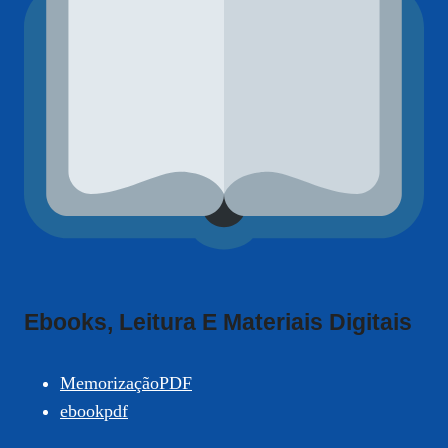
Ebooks, Leitura E Materiais Digitais
MemorizaçãoPDF
ebookpdf