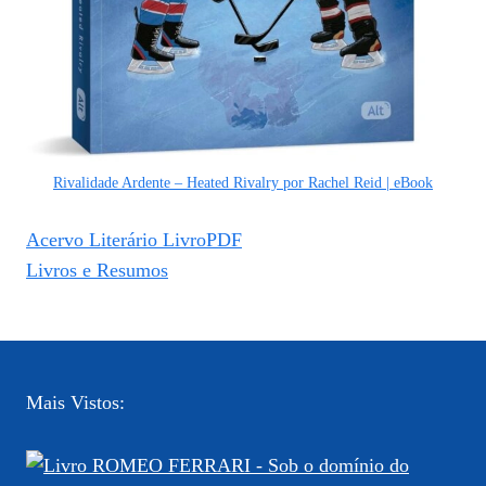
Rivalidade Ardente – Heated Rivalry por Rachel Reid | eBook
Acervo Literário LivroPDF
Livros e Resumos
Mais Vistos: