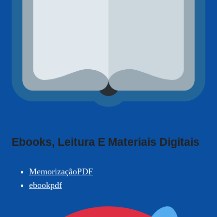
Ebooks, Leitura E Materiais Digitais
MemorizaçãoPDF
ebookpdf