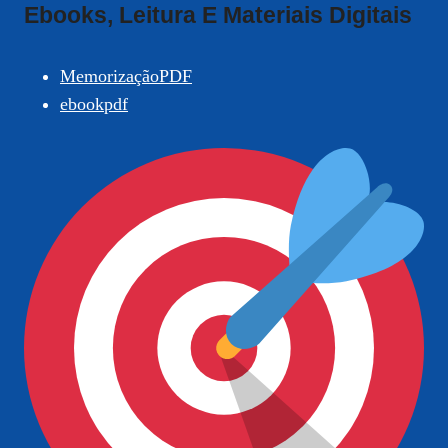
Ebooks, Leitura E Materiais Digitais
MemorizaçãoPDF
ebookpdf