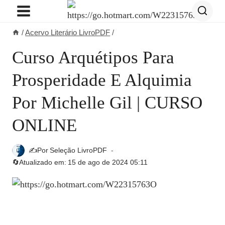
Pular
para
/
Acervo Literário LivroPDF
/
o
Conteúdo
Curso Arquétipos Para
Prosperidade E Alquimia
Por Michelle Gil | CURSO
ONLINE
✍️Por
Seleção LivroPDF
🔄Atualizado em:
15 de ago de 2024 05:11