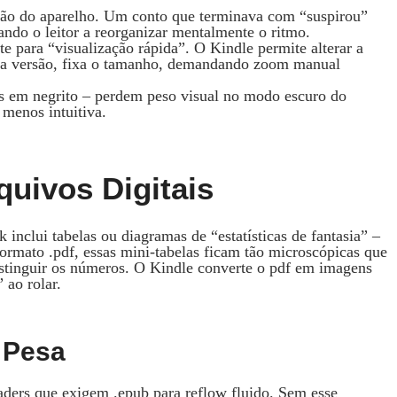
ação do aparelho. Um conto que terminava com “suspirou”
ando o leitor a reorganizar mentalmente o ritmo.
e para “visualização rápida”. O Kindle permite alterar a
da versão, fixa o tamanho, demandando zoom manual
os em negrito – perdem peso visual no modo escuro do
 menos intuitiva.
uivos Digitais
inclui tabelas ou diagramas de “estatísticas de fantasia” –
rmato .pdf, essas mini‑tabelas ficam tão microscópicas que
distinguir os números. O Kindle converte o pdf em imagens
 ao rolar.
 Pesa
aders que exigem .epub para reflow fluido. Sem esse