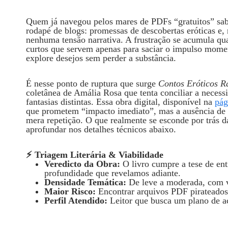
Quem já navegou pelos mares de PDFs “gratuitos” sab
rodapé de blogs: promessas de descobertas eróticas e, 
nenhuma tensão narrativa. A frustração se acumula q
curtos que servem apenas para saciar o impulso momen
explore desejos sem perder a substância.
É nesse ponto de ruptura que surge
Contos Eróticos R
coletânea de Amália Rosa que tenta conciliar a necess
fantasias distintas. Essa obra digital, disponível na
pág
que prometem “impacto imediato”, mas a ausência de 
mera repetição. O que realmente se esconde por trás 
aprofundar nos detalhes técnicos abaixo.
⚡ Triagem Literária & Viabilidade
Veredicto da Obra:
O livro cumpre a tese de ent
profundidade que revelamos adiante.
Densidade Temática:
De leve a moderada, com v
Maior Risco:
Encontrar arquivos PDF pirateado
Perfil Atendido:
Leitor que busca um plano de a