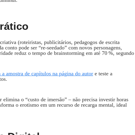
rático
iativa (roteiristas, publicitários, pedagogos de escrita
da conto pode ser “re‑seedado” com novos personagens,
ridade reduz o tempo de brainstorming em até 70 %, segundo
a a amostra de capítulos na página do autor
e teste a
tos.
or elimina o “custo de imersão” – não precisa investir horas
ansforma o erotismo em um recurso de recarga mental, ideal