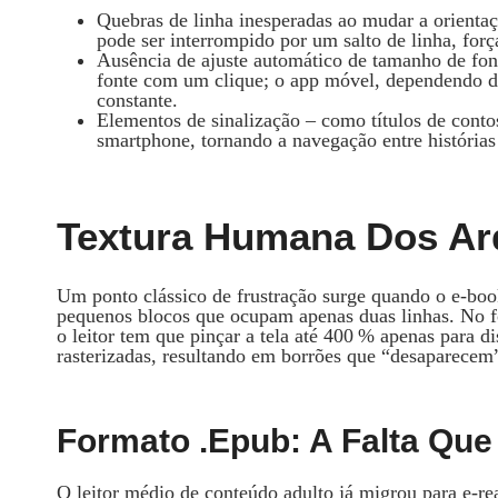
Quebras de linha inesperadas ao mudar a orient
pode ser interrompido por um salto de linha, forç
Ausência de ajuste automático de tamanho de font
fonte com um clique; o app móvel, dependendo 
constante.
Elementos de sinalização – como títulos de cont
smartphone, tornando a navegação entre histórias
Textura Humana Dos Arq
Um ponto clássico de frustração surge quando o e‑book 
pequenos blocos que ocupam apenas duas linhas. No fo
o leitor tem que pinçar a tela até 400 % apenas para 
rasterizadas, resultando em borrões que “desaparecem”
Formato .epub: A Falta Que
O leitor médio de conteúdo adulto já migrou para e‑re