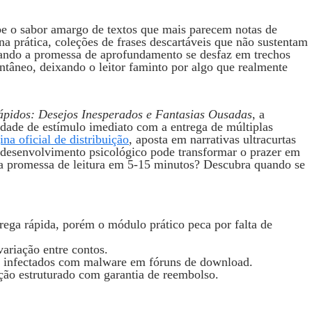
e o sabor amargo de textos que mais parecem notas de
na prática, coleções de frases descartáveis que não sustentam
uando a promessa de aprofundamento se desfaz em trechos
tâneo, deixando o leitor faminto por algo que realmente
ápidos: Desejos Inesperados e Fantasias Ousadas
, a
idade de estímulo imediato com a entrega de múltiplas
ina oficial de distribuição
, aposta em narrativas ultracurtas
desenvolvimento psicológico pode transformar o prazer em
da promessa de leitura em 5‑15 minutos? Descubra quando se
rega rápida, porém o módulo prático peca por falta de
ariação entre contos.
s infectados com malware em fóruns de download.
ção estruturado com garantia de reembolso.