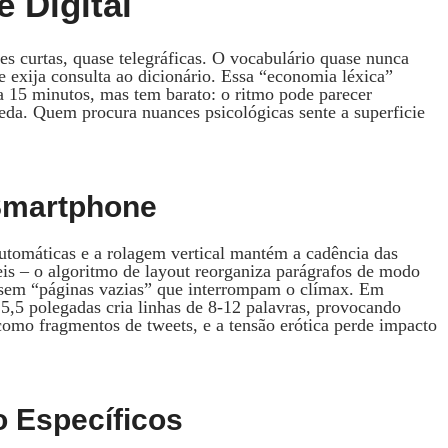
 Digital
es curtas, quase telegráficas. O vocabulário quase nunca
e exija consulta ao dicionário. Essa “economia léxica”
 a 15 minutos, mas tem barato: o ritmo pode parecer
da. Quem procura nuances psicológicas sente a superficie
Smartphone
automáticas e a rolagem vertical mantém a cadência das
eis – o algoritmo de layout reorganiza parágrafos de modo
r, sem “páginas vazias” que interrompam o clímax. Em
 5,5 polegadas cria linhas de 8‑12 palavras, provocando
 como fragmentos de tweets, e a tensão erótica perde impacto
 Específicos