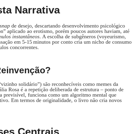
ta Narrativa
snap
de desejo, descartando desenvolvimento psicológico
on” aplicado ao erotismo, porém poucos autores haviam, até
ímulos instantâneos
. A escolha de subgêneros (voyeurismo,
densação em 5‑15 minutos por conto cria um nicho de consumo
ulos concorrentes.
Reinvenção?
 “vizinho solidário”) são reconhecíveis como memes da
ália Rosa é a repetição deliberada de estrutura – ponto de
ra previsível, funciona como um algoritmo mental que
itivo. Em termos de originalidade, o livro não cria novos
ses Centrais