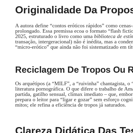
Originalidade Da Propos
A autora define “contos eróticos rápidos” como cenas‑
prolongado. Essa premissa ecoa o formato “flash ficti
2025, estruturado o livro como uma
biblioteca de est
transação, intergeracional) não é inédita, mas a con
“micro‑erótico” que ainda não foi sistematizado em tít
Reciclagem De Tropos Ou 
Os arquétipos (a “MILF”, a “ruivinha” chantagista, o
literatura pornográfica. O que difere o trabalho de Am
partida, gatilho sensual, clímax imediato – que, embo
prepara o leitor para “ligar e gozar” sem esforço cogn
mitos; ele refina a eficiência de tropos já saturados.
Clareza Didática Das Te