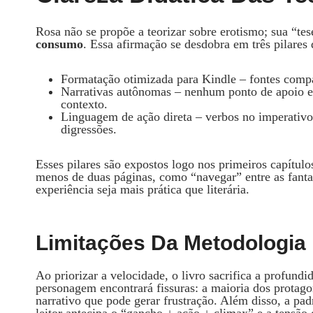
Rosa não se propõe a teorizar sobre erotismo; sua “tes
consumo
. Essa afirmação se desdobra em três pilares 
Formatação otimizada para Kindle – fontes compac
Narrativas autônomas – nenhum ponto de apoio en
contexto.
Linguagem de ação direta – verbos no imperativo
digressões.
Esses pilares são expostos logo nos primeiros capítu
menos de duas páginas, como “navegar” entre as fanta
experiência seja mais prática que literária.
Limitações Da Metodologia
Ao priorizar a velocidade, o livro sacrifica a profun
personagem encontrará fissuras: a maioria dos protago
narrativo que pode gerar frustração. Além disso, a padro
leitor antecipa o “gancho + ação + climax” e a tensão 