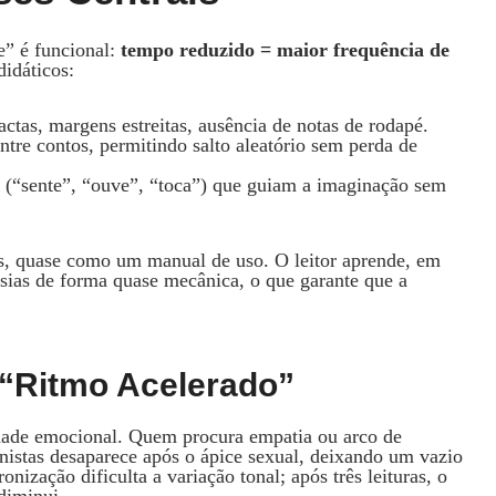
e” é funcional:
tempo reduzido = maior frequência de
didáticos:
tas, margens estreitas, ausência de notas de rodapé.
tre contos, permitindo salto aleatório sem perda de
 (“sente”, “ouve”, “toca”) que guiam a imaginação sem
los, quase como um manual de uso. O leitor aprende, em
sias de forma quase mecânica, o que garante que a
 “Ritmo Acelerado”
didade emocional. Quem procura empatia ou arco de
nistas desaparece após o ápice sexual, deixando um vazio
nização dificulta a variação tonal; após três leituras, o
diminui.