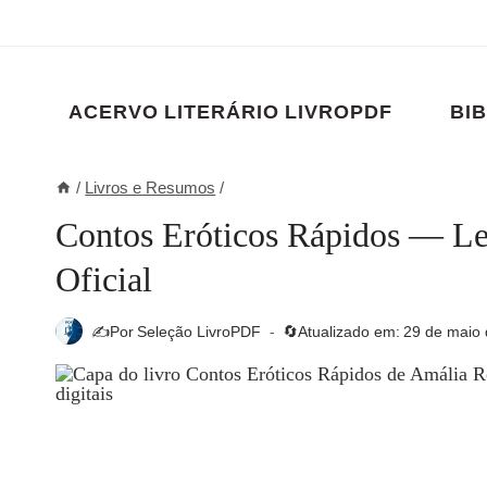
Pular
para
o
Conteúdo
ACERVO LITERÁRIO LIVROPDF
BIB
/
Livros e Resumos
/
Contos Eróticos Rápidos — Le
Oficial
✍️Por
Seleção LivroPDF
🔄Atualizado em:
29 de maio 