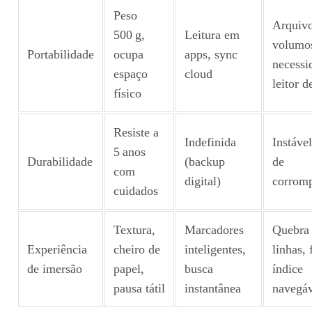
Peso
Arquiv
500 g,
Leitura em
volumo
Portabilidade
ocupa
apps, sync
necessi
espaço
cloud
leitor 
físico
Resiste a
Indefinida
Instável
5 anos
Durabilidade
(backup
de
com
digital)
corrom
cuidados
Textura,
Marcadores
Quebra
Experiência
cheiro de
inteligentes,
linhas, 
de imersão
papel,
busca
índice
pausa tátil
instantânea
navegáv