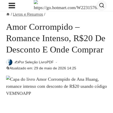
Pular
para
/
Livros e Resumos
/
o
Conteúdo
Amor Corrompido –
Romance Intenso, R$20 De
Desconto E Onde Comprar
✍️Por
Seleção LivroPDF
🔄Atualizado em:
29 de maio de 2026 14:25