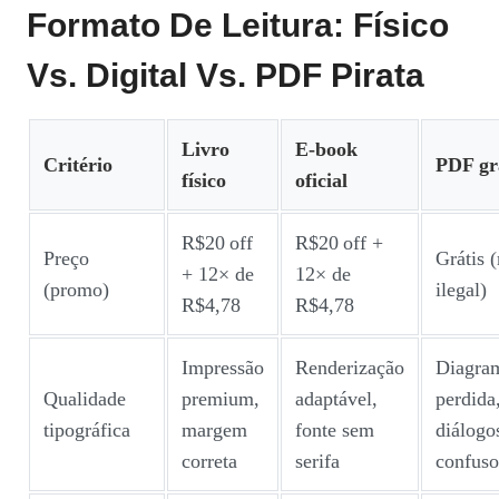
Formato De Leitura: Físico
Vs. Digital Vs. PDF Pirata
Livro
E‑book
Critério
PDF gr
físico
oficial
R$20 off
R$20 off +
Preço
Grátis 
+ 12× de
12× de
(promo)
ilegal)
R$4,78
R$4,78
Impressão
Renderização
Diagra
Qualidade
premium,
adaptável,
perdida
tipográfica
margem
fonte sem
diálogo
correta
serifa
confuso