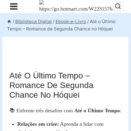
Pular
para
o
/
Biblioteca Digital
/
Ebook-e-Livro
/
Até o Último
Conteúdo
Tempo – Romance de Segunda Chance no Hóquei
Até O Último Tempo –
Romance De Segunda
Chance No Hóquei
📚 Enfrente três desafios com
Até o Último Tempo
:
Relações em crise:
Aprenda a lidar com