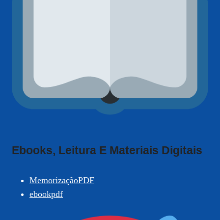
Ebooks, Leitura E Materiais Digitais
MemorizaçãoPDF
ebookpdf