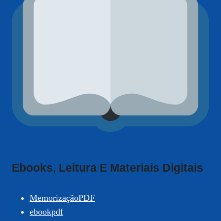
Ebooks, Leitura E Materiais Digitais
MemorizaçãoPDF
ebookpdf