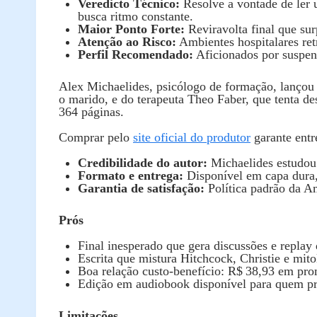
Veredicto Técnico:
Resolve a vontade de ler u
busca ritmo constante.
Maior Ponto Forte:
Reviravolta final que sur
Atenção ao Risco:
Ambientes hospitalares ret
Perfil Recomendado:
Aficionados por suspens
Alex Michaelides, psicólogo de formação, lanço
o marido, e do terapeuta Theo Faber, que tenta de
364 páginas.
Comprar pelo
site oficial do produtor
garante entr
Credibilidade do autor:
Michaelides estudou 
Formato e entrega:
Disponível em capa dura, b
Garantia de satisfação:
Política padrão da Am
Prós
Final inesperado que gera discussões e replay d
Escrita que mistura Hitchcock, Christie e mito
Boa relação custo‑benefício: R$ 38,93 em pro
Edição em audiobook disponível para quem pre
Limitações