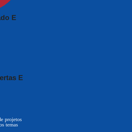
ado E
ertas E
e projetos
aos temas