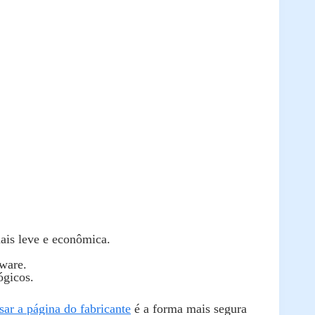
is leve e econômica.
ware.
ógicos.
sar a página do fabricante
é a forma mais segura