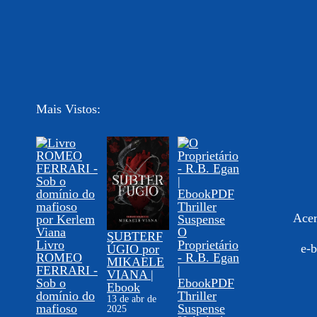
Mais Vistos:
Acer
O
SUBTERF
Livro
Proprietário
e-b
ÚGIO por
ROMEO
- R.B. Egan
MIKAELE
FERRARI -
|
VIANA |
Sob o
EbookPDF
Ebook
domínio do
Thriller
13 de abr de
mafioso
Suspense
2025