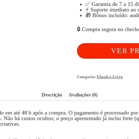
✅ Garantia de 7 a 15 d
⚡ Suporte imediato ao cl
🎁 Bônus incluído: audio
🔒 Compra segura no checkou
VER P
ATUAL
Categoria:
Ebook-e-Livro
Descrição
Avaliações (0)
ado em até 48 h após a compra. O pagamento é processado por
Não há custos ocultos; o preço apresentado já inclui frete (qu
ctativas.