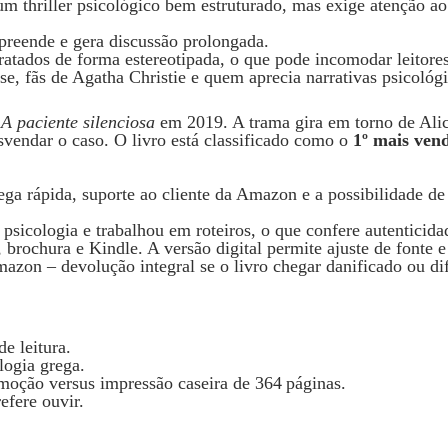
m thriller psicológico bem estruturado, mas exige atenção ao
preende e gera discussão prolongada.
ratados de forma estereotipada, o que pode incomodar leitores
e, fãs de Agatha Christie e quem aprecia narrativas psicológi
u
A paciente silenciosa
em 2019. A trama gira em torno de Alici
svendar o caso. O livro está classificado como o
1º mais ven
ega rápida, suporte ao cliente da Amazon e a possibilidade de
psicologia e trabalhou em roteiros, o que confere autenticida
rochura e Kindle. A versão digital permite ajuste de fonte e 
azon – devolução integral se o livro chegar danificado ou dif
e leitura.
logia grega.
moção versus impressão caseira de 364 páginas.
fere ouvir.