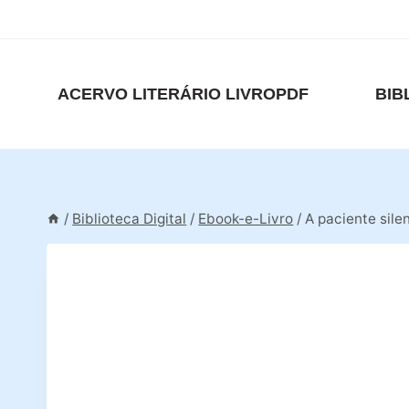
Pular
para
o
Conteúdo
ACERVO LITERÁRIO LIVROPDF
BIB
/
Biblioteca Digital
/
Ebook-e-Livro
/
A paciente sile