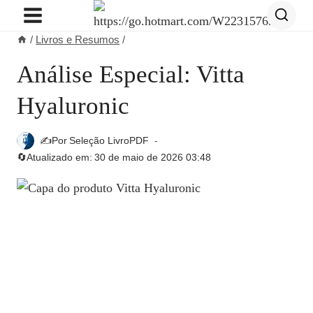
Pular
para
/
Livros e Resumos
/
o
Conteúdo
Análise Especial: Vitta
Hyaluronic
✍️Por
Seleção LivroPDF
🔄Atualizado em:
30 de maio de 2026 03:48