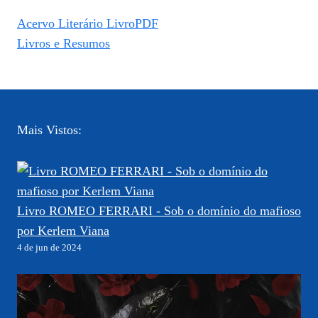
Acervo Literário LivroPDF
Livros e Resumos
Mais Vistos:
Livro ROMEO FERRARI - Sob o domínio do mafioso
por Kerlem Viana
4 de jun de 2024