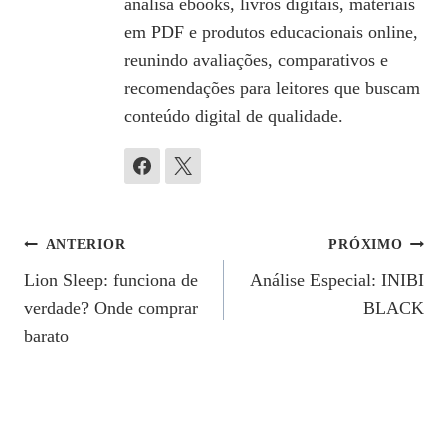
analisa ebooks, livros digitais, materiais
em PDF e produtos educacionais online,
reunindo avaliações, comparativos e
recomendações para leitores que buscam
conteúdo digital de qualidade.
Navegação
ANTERIOR
PRÓXIMO
Lion Sleep: funciona de
Análise Especial: INIBI
De
verdade? Onde comprar
BLACK
Post
barato