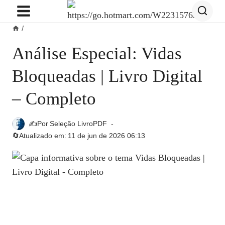
Pular
para
/
o
Conteúdo
Análise Especial: Vidas
Bloqueadas | Livro Digital
– Completo
✍️Por
Seleção LivroPDF
🔄Atualizado em:
11 de jun de 2026 06:13