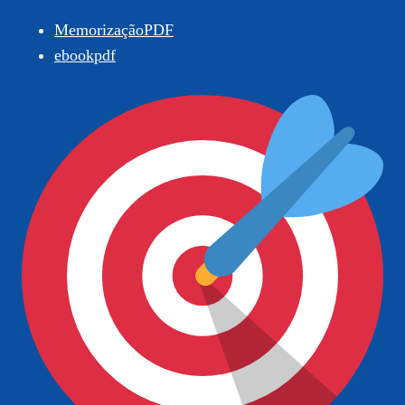
MemorizaçãoPDF
ebookpdf