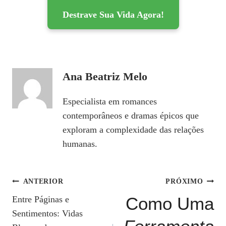
Destrave Sua Vida Agora!
Ana Beatriz Melo
Especialista em romances
contemporâneos e dramas épicos que
exploram a complexidade das relações
humanas.
Navegação
ANTERIOR
PRÓXIMO
Como Uma
Entre Páginas e
De
Sentimentos: Vidas