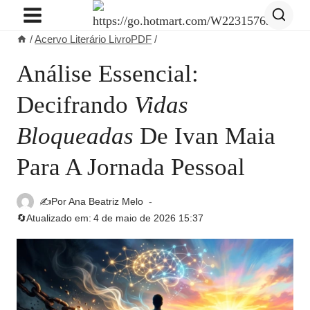
Pular
para
/
Acervo Literário LivroPDF
/
o
Conteúdo
Análise Essencial:
Decifrando
Vidas
Bloqueadas
De Ivan Maia
Para A Jornada Pessoal
✍️Por
Ana Beatriz Melo
🔄Atualizado em:
4 de maio de 2026 15:37