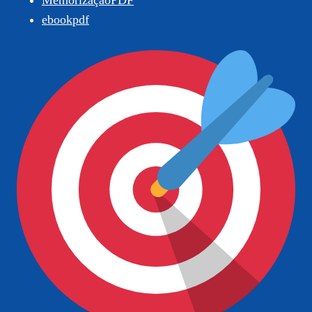
MemorizaçãoPDF
ebookpdf