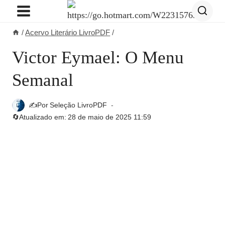
Pular
para
/
Acervo Literário LivroPDF
/
o
Conteúdo
Victor Eymael: O Menu
Semanal
✍️Por
Seleção LivroPDF
🔄Atualizado em:
28 de maio de 2025 11:59