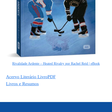
Rivalidade Ardente – Heated Rivalry por Rachel Reid | eBook
Acervo Literário LivroPDF
Livros e Resumos