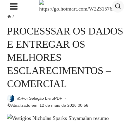
Pular
para
/
o
Conteúdo
PROCESSSAR OS DADOS
E ENTREGAR OS
MELHORES
ESCLARECIMENTOS –
COMERCIAL
✍️Por
Seleção LivroPDF
🔄Atualizado em:
12 de maio de 2026 00:56