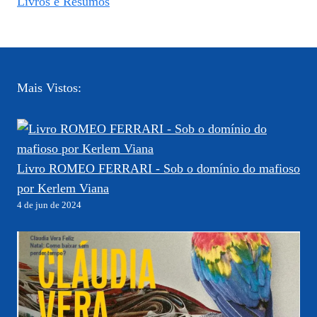
Livros e Resumos
Mais Vistos:
Livro ROMEO FERRARI - Sob o domínio do mafioso
por Kerlem Viana
4 de jun de 2024