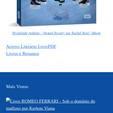
Rivalidade Ardente – Heated Rivalry por Rachel Reid | eBook
Acervo Literário LivroPDF
Livros e Resumos
Mais Vistos: