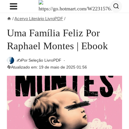
Pular
para
/
Acervo Literário LivroPDF
/
o
Conteúdo
Uma Família Feliz Por
Raphael Montes | Ebook
✍️Por
Seleção LivroPDF
🔄Atualizado em:
19 de maio de 2025 01:56