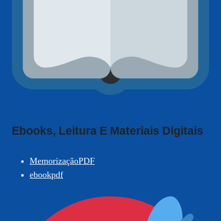
Ebooks, Leitura E Materiais Digitais
MemorizaçãoPDF
ebookpdf