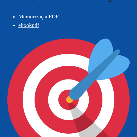
MemorizaçãoPDF
ebookpdf