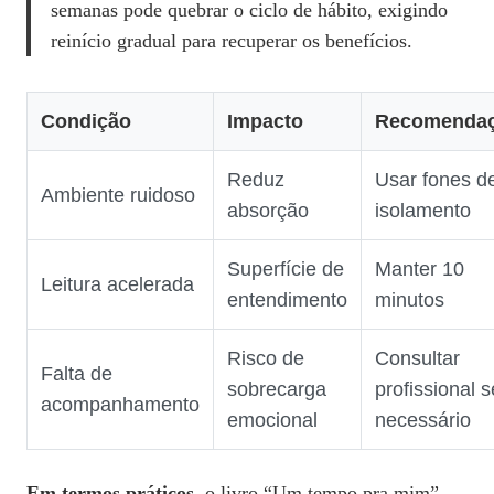
semanas pode quebrar o ciclo de hábito, exigindo
reinício gradual para recuperar os benefícios.
Condição
Impacto
Recomenda
Reduz
Usar fones d
Ambiente ruidoso
absorção
isolamento
Superfície de
Manter 10
Leitura acelerada
entendimento
minutos
Risco de
Consultar
Falta de
sobrecarga
profissional s
acompanhamento
emocional
necessário
Em termos práticos
, o livro “Um tempo pra mim”