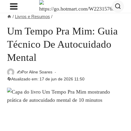
Pular
para
/
Livros e Resumos
/
o
Conteúdo
Um Tempo Pra Mim: Guia
Técnico De Autocuidado
Mental
✍️Por
Aline Soares
🔄Atualizado em:
17 de jun de 2026 11:50